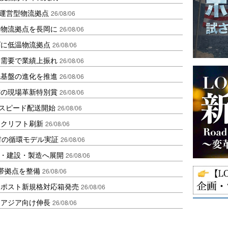
運営型物流拠点
26/08/06
温物流拠点を長岡に
26/08/06
ダに低温物流拠点
26/08/06
送需要で業績上振れ
26/08/06
流基盤の進化を推進
26/08/06
賞の現場革新特別賞
26/08/06
しスピード配送開始
26/08/06
ークリフト刷新
26/08/06
材の循環モデル実証
26/08/06
物流・建設・製造へ展開
26/08/06
帯拠点を整備
26/08/06
クポスト新規格対応箱発売
26/08/06
・アジア向け伸長
26/08/06