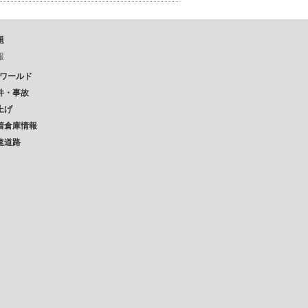
題
報
Pワールド
件・事故
上げ
着倉庫情報
速道路