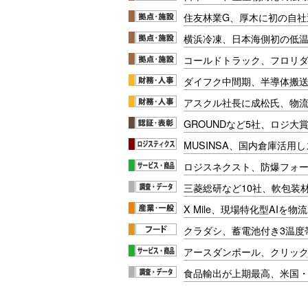
住友林業G、厚木に初の自社
横浜冷凍、日本海側初の低
コールドトラック、フロリ
ダイフク中間期、半導体搬
アスクル社長に成松氏、物
GROUNDなど5社、ロジ大
MUSINSA、国内倉庫活用
ロジスネクスト、防爆フォ
三菱総研など10社、軟包装
X Mile、現場特化型AIを
クラダシ、蓄電池付き3温度
アースダンボール、クリッ
食品輸出が上期最高、米国