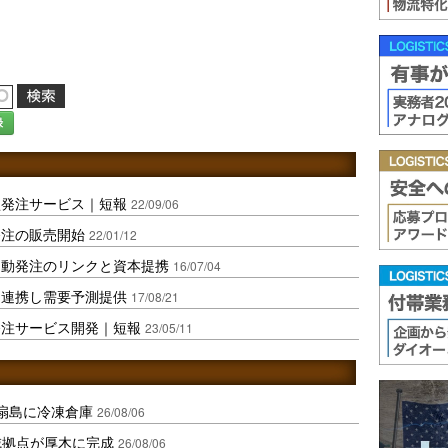
録
型発注サービス｜短報
22/09/06
発注の販売開始
22/01/12
自動発注のリンクと資本提携
16/07/04
と連携し需要予測提供
17/08/21
発注サービス開発｜短報
23/05/11
扇島に冷凍倉庫
26/08/06
域拠点が厚木に完成
26/08/06