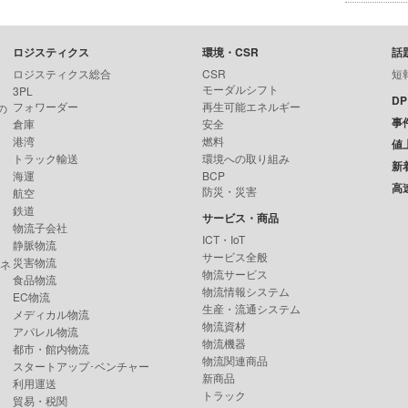
ロジスティクス
環境・CSR
話
ロジスティクス総合
CSR
短
モーダルシフト
3PL
D
フォワーダー
再生可能エネルギー
の
事
倉庫
安全
港湾
燃料
値
トラック輸送
環境への取り組み
新
海運
BCP
高
防災・災害
航空
鉄道
サービス・商品
物流子会社
ICT・IoT
静脈物流
サービス全般
災害物流
ンネ
物流サービス
食品物流
物流情報システム
EC物流
生産・流通システム
メディカル物流
物流資材
アパレル物流
物流機器
都市・館内物流
物流関連商品
スタートアップ･ベンチャー
新商品
利用運送
トラック
貿易・税関