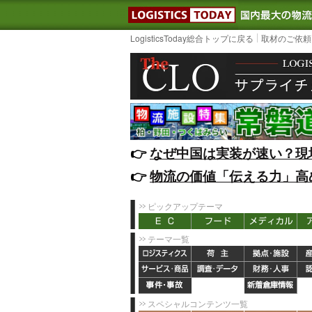
LOGISTIC
LogisticsToday総合トップに戻る
取材のご依頼
👉️
なぜ中国は実装が速い？現
👉️
物流の価値「伝える力」高
ピックアップテーマ
テーマ一覧
スペシャルコンテンツ一覧