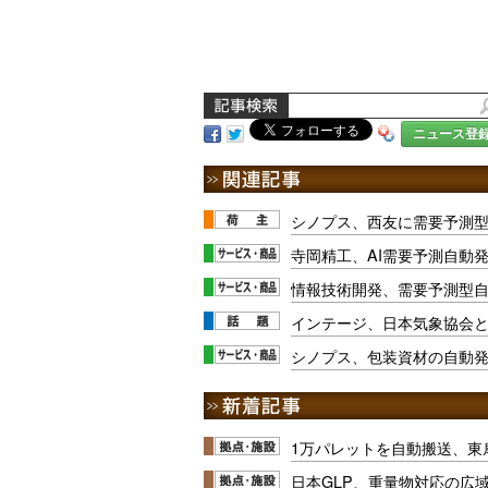
ニュース登
シノプス、西友に需要予測
寺岡精工、AI需要予測自動
情報技術開発、需要予測型
インテージ、日本気象協会
シノプス、包装資材の自動
1万パレットを自動搬送、東
日本GLP、重量物対応の広