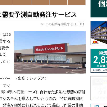
に需要予測自動発注サービス
>>
この記事を印刷する（PDF）
は25
営する
需要予
OUD」
したと
（出所：シノプス）
ーパー
ーケッ
1都14県へ商圏ニーズに合わせた多彩な形態の店舗
注システムを導入していたものの、特に賞味期限
、発注が頻繁に行われることで品出し作業の非効