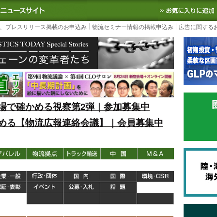
S TODAY｜国内最大の物流ニュースサイト
3PL, SCMなど国内外の最新の物流
、プレスリリース掲載のお申込み
物流セミナー情報の掲載申込み
広告に関する
場で確かめる視察第2弾｜参加募集中
める【物流広報連絡会議】｜会員募集中