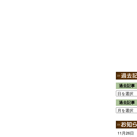
過去記事
過去記事
11月26日