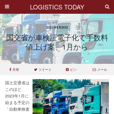
LOGISTICS TODAY
2022年9月20日
国交省が車検証電子化で手数料
値上げ案、1月から
共有
ツイート
ピン
メール
国土交通省は
このほど、
2023年1月に
始まる予定の
「自動車検査