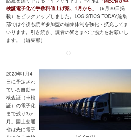
話題を掘り下げる「インサイト」。今回は
「国交省が車
検証電子化で手数料値上げ案、1月から」
（9月20日掲
載）をピックアップしました。LOGISTICS TODAY編集
部では今後も読者参加型の編集体制を強化・拡充してま
いります。引き続き、読者の皆さまのご協力をお願いし
ます。（編集部）
◇
2023年1月4
日に予定され
ている自動車
検査証（車検
証）の電子化
まで残り3か
月。国土交通
省は先に電子
（イメージ）