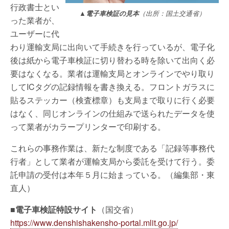
行政書士とい
▲電子車検証の見本
（出所：国土交通省）
った業者が、
ユーザーに代
わり運輸支局に出向いて手続きを行っているが、電子化
後は紙から電子車検証に切り替わる時を除いて出向く必
要はなくなる。業者は運輸支局とオンラインでやり取り
してICタグの記録情報を書き換える。フロントガラスに
貼るステッカー（検査標章）も支局まで取りに行く必要
はなく、同じオンラインの仕組みで送られたデータを使
って業者がカラープリンターで印刷する。
これらの事務作業は、新たな制度である「記録等事務代
行者」として業者が運輸支局から委託を受けて行う。委
託申請の受付は本年５月に始まっている。（編集部・東
直人）
■電子車検証特設サイト
（国交省）
https://www.denshishakensho-portal.mlit.go.jp/