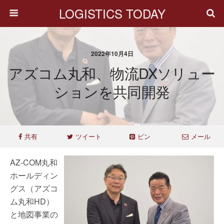
LOGISTICS TODAY
2022年10月4日
アズコム丸和、物流DXソリュー
ションを共同開発
共有
ツイート
ピン
メール
AZ-COM丸和
ホールディン
グス（アズコ
ム丸和HD）
と地図事業の