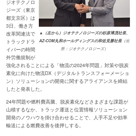
ジオテクノロ
ジーズ（東京
都文京区）は
3日、働き方
改革関連法で
▲（左から）ジオテクノロジーズの杉原博茂社長、
トラックドラ
AZ-COM丸和ホールディングスの和佐見勝社長
（出
イバーの時間
所：ジオテクノロジーズ）
外労働規制が
強化されることによる「物流の2024年問題」対策や脱炭
素化に向けた物流DX（デジタルトランスフォーメーショ
ン）ソリューションの開発に関するアライアンスを締結
したと発表した。
24年問題や燃料費高騰、脱炭素化などさまざまな課題が
山積するなか、トラック運送と位置情報ソリューション
開発のノウハウを掛け合わせることで、人手不足や効率
輸送による燃費改善を後押しする。