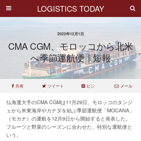
LOGISTICS TODAY
2022年12月1日
CMA CGM、モロッコから北米
へ季節運航便｜短報
共有
ツイート
ピン
メール
仏海運大手のCMA CGMは11月29日、モロッコのタンジ
ェから米東海岸やカナダを結ぶ季節運航便「MOCANA」
（モカナ）の運航を12月9日から開始すると発表した。
フルーツと野菜のシーズンに合わせた、特別な運航便と
いう。