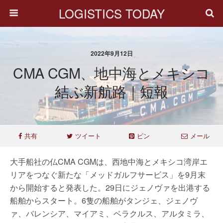
LOGISTICS TODAY
2022年9月12日
CMA CGM、地中海とメキシコ
結ぶ新航路｜短報
共有
ツイート
ピン
メール
大手船社の仏CMA CGMは、西地中海とメキシコ湾岸エ
リアをつなぐ新たな「メッドガルフサービス」を9月末
から開始すると発表した。29日にジェノヴァを出港する
船舶からスタート。6隻の船舶がタンジェ、ジェノヴ
ァ、バレンシア、マイアミ、ベラクルス、アルタミラ、