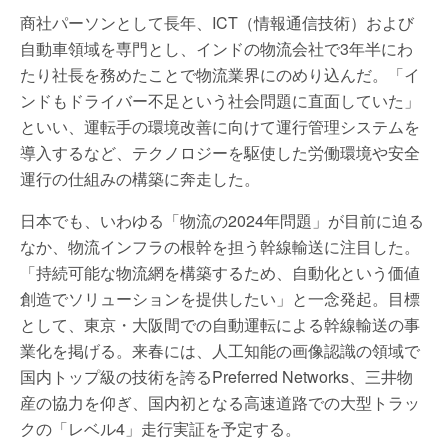
商社パーソンとして長年、ICT（情報通信技術）および
自動車領域を専門とし、インドの物流会社で3年半にわ
たり社長を務めたことで物流業界にのめり込んだ。「イ
ンドもドライバー不足という社会問題に直面していた」
といい、運転手の環境改善に向けて運行管理システムを
導入するなど、テクノロジーを駆使した労働環境や安全
運行の仕組みの構築に奔走した。
日本でも、いわゆる「物流の2024年問題」が目前に迫る
なか、物流インフラの根幹を担う幹線輸送に注目した。
「持続可能な物流網を構築するため、自動化という価値
創造でソリューションを提供したい」と一念発起。目標
として、東京・大阪間での自動運転による幹線輸送の事
業化を掲げる。来春には、人工知能の画像認識の領域で
国内トップ級の技術を誇るPreferred Networks、三井物
産の協力を仰ぎ、国内初となる高速道路での大型トラッ
クの「レベル4」走行実証を予定する。