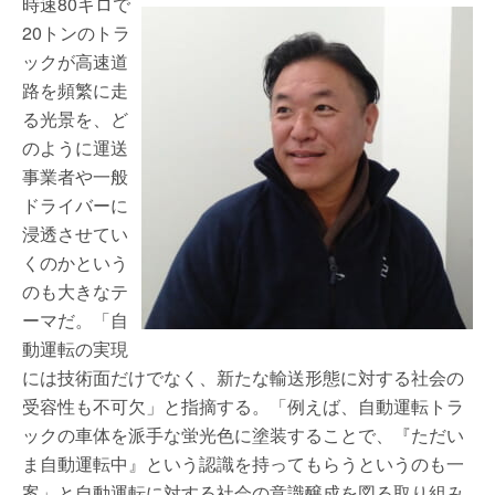
時速80キロで
20トンのトラ
ックが高速道
路を頻繁に走
る光景を、ど
のように運送
事業者や一般
ドライバーに
浸透させてい
くのかという
のも大きなテ
ーマだ。「自
動運転の実現
には技術面だけでなく、新たな輸送形態に対する社会の
受容性も不可欠」と指摘する。「例えば、自動運転トラ
ックの車体を派手な蛍光色に塗装することで、『ただい
ま自動運転中』という認識を持ってもらうというのも一
案」と自動運転に対する社会の意識醸成を図る取り組み