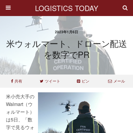
LOGISTICS TODAY
2023年1月6日
米ウォルマート、ドローン配送
を数字でPR
共有
ツイート
ピン
メール
米小売大手の
Walmart（ウ
ォルマート）
は5日、「数
字で見るウォ