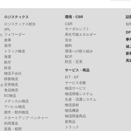
ロジスティクス
環境・CSR
話
ロジスティクス総合
CSR
短
モーダルシフト
3PL
D
フォワーダー
再生可能エネルギー
の
事
倉庫
安全
港湾
燃料
値
トラック輸送
環境への取り組み
新
海運
BCP
高
防災・災害
航空
鉄道
サービス・商品
物流子会社
ICT・IoT
静脈物流
サービス全般
災害物流
ンネ
物流サービス
食品物流
物流情報システム
EC物流
生産・流通システム
メディカル物流
物流資材
アパレル物流
物流機器
都市・館内物流
物流関連商品
スタートアップ･ベンチャー
新商品
利用運送
トラック
貿易・税関