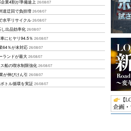
C企業4割が準備途上
26/08/07
州道迂回で負担増
26/08/07
で水平リサイクル
26/08/07
対応し出品効率化
26/08/07
にヒヤリ94.5％
26/08/07
業64％が未対応
26/08/07
ポーランドが最大
26/08/07
クス船の喫水制限強化
26/08/07
造業が伸びけん引
26/08/07
廃ボトル循環を実証
26/08/07