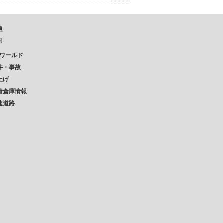
題
報
Pワールド
件・事故
上げ
着倉庫情報
速道路