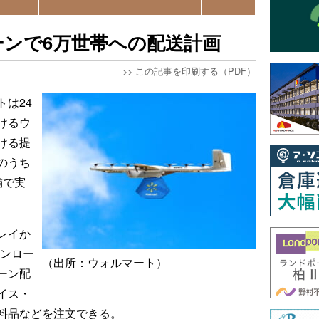
ンで6万世帯への配送計画
>>
この記事を印刷する（PDF）
は24
けるウ
ける提
のうち
舗で実
レイか
ウンロー
（出所：ウォルマート）
ーン配
イス・
料品などを注文できる。