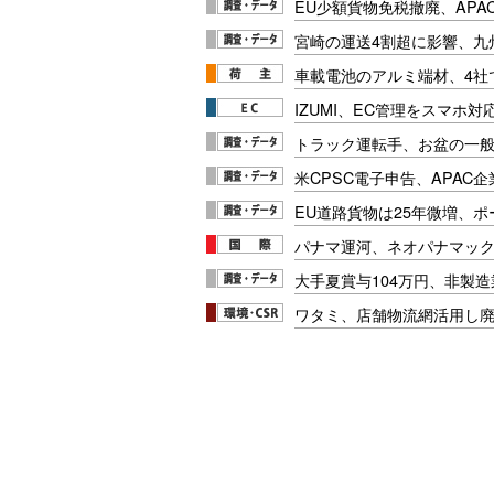
EU少額貨物免税撤廃、APA
宮崎の運送4割超に影響、九
車載電池のアルミ端材、4社
IZUMI、EC管理をスマホ
トラック運転手、お盆の一般車
米CPSC電子申告、APAC企
EU道路貨物は25年微増、
パナマ運河、ネオパナマッ
大手夏賞与104万円、非製
ワタミ、店舗物流網活用し