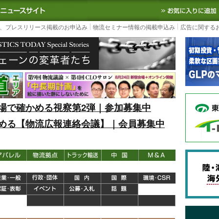
S TODAY｜国内最大の物流ニュースサイト
3PL, SCMなど国内外の最新の物流
、プレスリリース掲載のお申込み
物流セミナー情報の掲載申込み
広告に関する
場で確かめる視察第2弾｜参加募集中
める【物流広報連絡会議】｜会員募集中