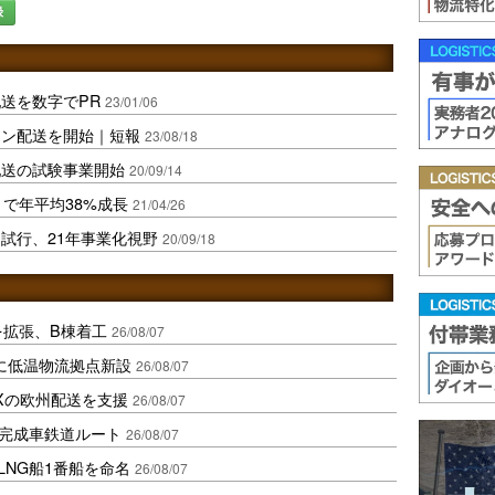
録
送を数字でPR
23/01/06
ーン配送を開始｜短報
23/08/18
配送の試験事業開始
20/09/14
で年平均38%成長
21/04/26
試行、21年事業化視野
20/09/18
を拡張、B棟着工
26/08/07
に低温物流拠点新設
26/08/07
Xの欧州配送を支援
26/08/07
に完成車鉄道ルート
26/08/07
LNG船1番船を命名
26/08/07