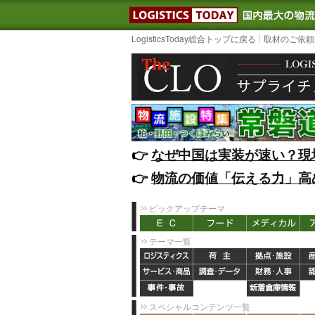
LOGISTIC
LogisticsToday総合トップに戻る
取材のご依頼
👉️
なぜ中国は実装が速い？現
👉️
物流の価値「伝える力」高
ピックアップテーマ
テーマ一覧
スペシャルコンテンツ一覧