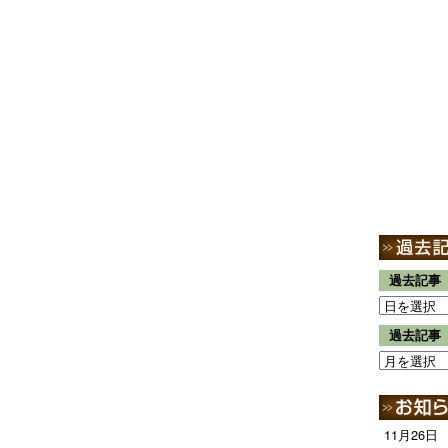
過去記事
過去記事
11月26日