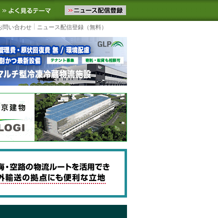
ニュースをお届けします。物流ニュースメール配信を登録すると、平日
お気に入りに追加
よく見るテーマ
お問い合わせ
ニュース配信登録（無料）