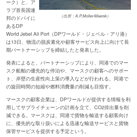
ーク）と、ア
ラブ首長国連
（出所：A.P.Moller-Maersk）
邦のドバイに
あるDP
World Jebel Ali Port（DPワールド・ジェベル・アリ港）
は13日、物流の脱炭素化や顧客サービス向上に向けて長
期パートナーシップを締結したと発表した。
発表によると、パートナーシップにより、同港でのマー
スク船舶の優先的な停泊や、マースクの顧客へのサポー
ト、岸壁の生産性向上策の導入などが行われる。同港で
の旋回時間の短縮や燃料消費量の削減も目指す。
マースクの顧客企業は、DPワールドが提供する情報を利
用してサプライチェーンの計画を立て、CO2排出量を削
減できる。マースクは、同港で貨物を輸送する顧客向け
に、優先的な取り扱いによる迅速な輸送サービスと貨物
保管サービスを提供する予定という。