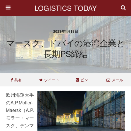
LOGISTICS TODAY
2023年1月13日
マースク、ドバイの港湾企業と
長期PS締結
共有
ツイート
ピン
メール
欧州海運大手
のA.P.Moller-
Maersk（A.P.
モラー・マー
スク、デンマ