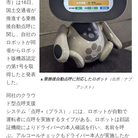
市）は16日、
国土交通省が
推進する乗務
後自動点呼に
関し、自社の
ロボットが同
省からロボッ
ト版機器認定
の第1号を取
得したと発表
▲乗務後自動点呼に対応したロボット
（出所：ナブ
した。
アシスト）
同社のクラウ
ド型点呼支援
システム「点呼+（プラス）」には、ロボットが自動で
運転者に点呼を実施するタイプがある。ロボットは顔認
証機能によりドライバーの本人確認を行い、名前を呼
ぶ。アルコールチェックもドライバー本人が実施したか