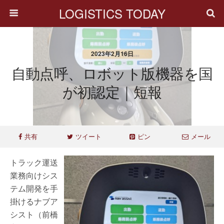
LOGISTICS TODAY
2023年2月16日
自動点呼、ロボット版機器を国
が初認定｜短報
共有
ツイート
ピン
メール
トラック運送
業務向けシス
テム開発を手
掛けるナブア
シスト（前橋