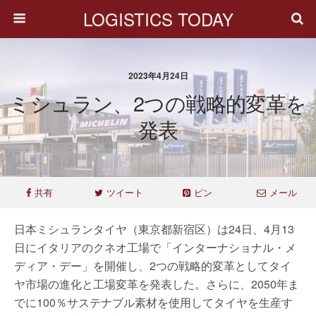
LOGISTICS TODAY
2023年4月24日
ミシュラン、2つの戦略的変革を
発表
共有
ツイート
ピン
メール
日本ミシュランタイヤ（東京都新宿区）は24日、4月13
日にイタリアのクネオ工場で「インターナショナル・メ
ディア・デー」を開催し、2つの戦略的変革としてタイ
ヤ市場の進化と工場変革を発表した。さらに、2050年ま
でに100％サステナブル素材を使用してタイヤを生産す