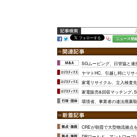
ニュース登
SGムービング、日管協と連
ヤマトHC、引越し時にリサ
家電リサイクル、立入検査
家電販売&回収マッチング､
環境省、事業者の違法廃棄
CREが朝霞で大型物流拠点
DPワールド、アントワープ