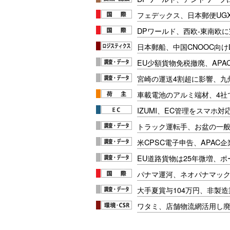
フェデックス、日本郵便UG
DPワールド、西欧-東南欧
日本郵船、中国CNOOC向け
EU少額貨物免税撤廃、APA
宮崎の運送4割超に影響、九
車載電池のアルミ端材、4社
IZUMI、EC管理をスマホ
トラック運転手、お盆の一般車
米CPSC電子申告、APAC企
EU道路貨物は25年微増、
パナマ運河、ネオパナマッ
大手夏賞与104万円、非製
ワタミ、店舗物流網活用し