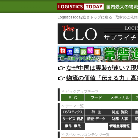
LOGISTIC
LogisticsToday総合トップに戻る
取材のご依頼
👉️
なぜ中国は実装が速い？現
👉️
物流の価値「伝える力」高
ピックアップテーマ
テーマ一覧
スペシャルコンテンツ一覧