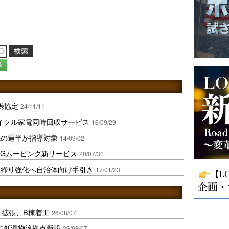
録
携協定
24/11/11
イクル家電同時回収サービス
16/09/29
先の過半が指導対象
14/09/02
SGムービング新サービス
20/07/31
取締り強化へ自治体向け手引き
17/01/23
を拡張、B棟着工
26/08/07
に低温物流拠点新設
26/08/07