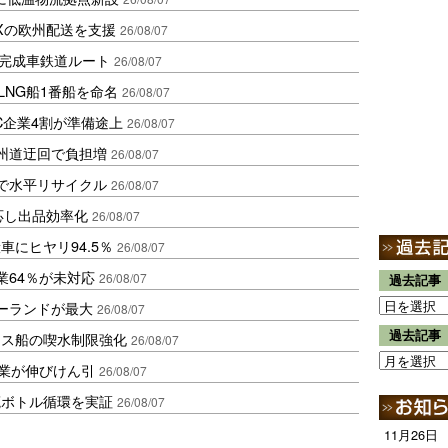
Xの欧州配送を支援
26/08/07
に完成車鉄道ルート
26/08/07
LNG船1番船を命名
26/08/07
C企業4割が準備途上
26/08/07
州道迂回で負担増
26/08/07
で水平リサイクル
26/08/07
対応し出品効率化
26/08/07
にヒヤリ94.5％
26/08/07
業64％が未対応
26/08/07
過去記事
ポーランドが最大
26/08/07
過去記事
クス船の喫水制限強化
26/08/07
造業が伸びけん引
26/08/07
廃ボトル循環を実証
26/08/07
11月26日