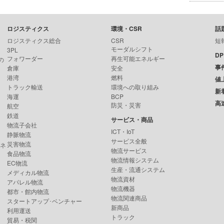
ロジスティクス
環境・CSR
話
ロジスティクス総合
CSR
短
モーダルシフト
3PL
D
フォワーダー
再生可能エネルギー
の
事
倉庫
安全
港湾
燃料
値
トラック輸送
環境への取り組み
新
海運
BCP
高
防災・災害
航空
鉄道
サービス・商品
物流子会社
ICT・IoT
静脈物流
サービス全般
災害物流
ンネ
物流サービス
食品物流
物流情報システム
EC物流
生産・流通システム
メディカル物流
物流資材
アパレル物流
物流機器
都市・館内物流
物流関連商品
スタートアップ･ベンチャー
新商品
利用運送
トラック
貿易・税関