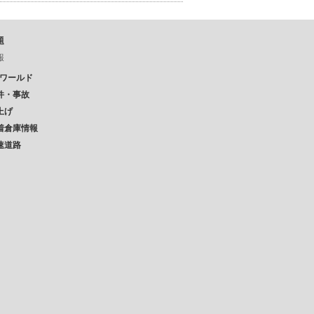
題
報
Pワールド
件・事故
上げ
着倉庫情報
速道路