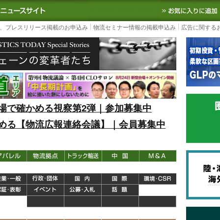
S TODAY｜国内最大の物流ニュースサイト
3PL, SCMなど国内外の最新の物流
、プレスリリース掲載のお申込み
物流セミナー情報の掲載申込み
広告に関する
場で確かめる視察第2弾｜参加募集中
める【物流広報連絡会議】｜会員募集中