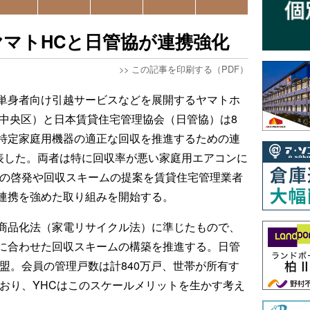
マトHCと日管協が連携強化
>>
この記事を印刷する（PDF）
単身者向け引越サービスなどを展開するヤマトホ
都中央区）と日本賃貸住宅管理協会（日管協）は8
特定家庭用機器の適正な回収を推進するための連
発表した。両者は特に回収率が悪い家庭用エアコンに
収の啓発や回収スキームの提案を賃貸住宅管理業者
連携を強めた取り組みを開始する。
商品化法（家電リサイクル法）に準じたもので、
に合わせた回収スキームの構築を推進する。日管
加盟。会員の管理戸数は計840万戸、世帯が所有す
ており、YHCはこのスケールメリットを生かす考え