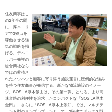
住友商事はこ
の2年半の間
に、厚木エリ
アで3拠点を
稼働させる強
気の戦略を掲
げる。デベロ
ッパー発祥の
総合商社なら
ではの蓄積さ
れたノウハウと顧客に寄り添う施設運営に圧倒的な強み
を持つ住友商事が発信する、新たな物流施設のイメー
ジ。SOSiLA厚木飯山は、その第一弾、となる。より高
速道路の利便性を追求したコンパクトな「SOSiLA厚木
金田」、さらに「SOSiLA厚木上依知」では、マルチテ
ナント型のサンプルプランとして、3階建てボックス型