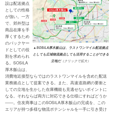
設は配送拠点
としての性格
が強い。一方
で、郊外型は
商品在庫を手
厚くするため
のバックヤー
▲SOSiLA厚木飯山は、ラストワンマイル配送拠点
ドとしての役
としても広域物流拠点しても活用することができる
割を求められ
立地だ
（クリックで拡大）
る。SOSiLA
厚木飯山は、
消費地近接型ならではのラストワンマイルを含めた配送
業務拠点として提案できる。また、高速道路網の要衝と
しての立地を生かした在庫機能も見逃せないポイントに
なる。それならば両方に対応できる仕様にすればどうか
――。住友商事はこのSOSiLA厚木飯山の完成を、この
エリアが持つ多様な物流ポテンシャルを一手に引き受け