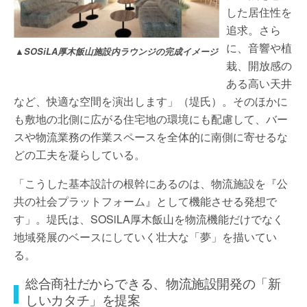
した居住性を
追求。さら
に、音響や植
▲SOSiLA厚木飯山施設内ラウンジの完成イメージ
栽、開放感の
ある高い天井
など、快適な空間を演出します」（堤氏）。そのほかに
も敷地の北側に広がる住宅地の環境にも配慮して、バー
スや物流業務の作業スペースを全体的に南側に寄せるな
どの工夫を凝らしている。
「こうした基本設計の根幹にあるのは、物流施設を『公
共の社会プラットフォーム』として機能させる発想で
す」。堤氏は、SOSiLA厚木飯山を物流機能だけでなく
地域発展のベースにしていく壮大な「夢」を描いてい
る。
総合商社だからできる、物流施設開発の「新
しいカタチ」を提案