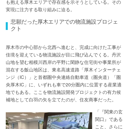
も抱える厚木エリアで存在感を示そうとしている。その
実現に注力する取り組みに迫る。
悲願だった厚木エリアでの物流施設プロジェ
クト
厚木市の中心部から北西へ進むと、完成に向けた工事が
佳境を迎えている物流施設が目に飛び込んでくる。丹沢
山地を望む相模川西岸の平野に閑静な住宅街や事業所が
混在する飯山地区は、東名高速道路「厚木インターチェ
ンジ（IC）」と首都圏中央連絡自動車道（圏央道）「圏
央厚木IC」に、いずれも車で20分圏内に位置する産業適
地でもある。ここを物流施設開発プロジェクトの有力候
補地として白羽の矢を立てたのが、住友商事だった。
「『関東の玄
関口』である
こと、さらに