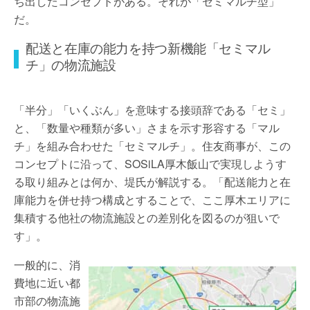
ち出したコンセプトがある。それが「セミマルチ型」
だ。
配送と在庫の能力を持つ新機能「セミマル
チ」の物流施設
「半分」「いくぶん」を意味する接頭辞である「セミ」
と、「数量や種類が多い」さまを示す形容する「マル
チ」を組み合わせた「セミマルチ」。住友商事が、この
コンセプトに沿って、SOSiLA厚木飯山で実現しようす
る取り組みとは何か、堤氏が解説する。「配送能力と在
庫能力を併せ持つ構成とすることで、ここ厚木エリアに
集積する他社の物流施設との差別化を図るのが狙いで
す」。
一般的に、消
費地に近い都
市部の物流施