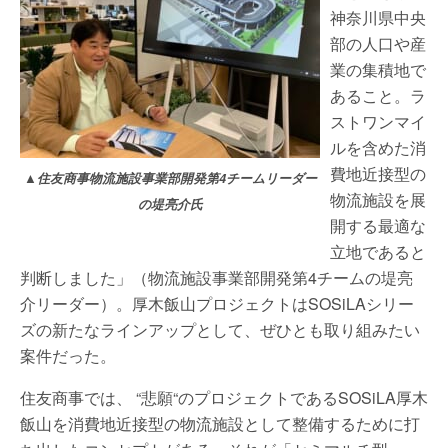
神奈川県中央
部の人口や産
業の集積地で
あること。ラ
ストワンマイ
ルを含めた消
費地近接型の
▲住友商事物流施設事業部開発第4チームリーダー
物流施設を展
の堤亮介氏
開する最適な
立地であると
判断しました」（物流施設事業部開発第4チームの堤亮
介リーダー）。厚木飯山プロジェクトはSOSiLAシリー
ズの新たなラインアップとして、ぜひとも取り組みたい
案件だった。
住友商事では、 “悲願“のプロジェクトであるSOSiLA厚木
飯山を消費地近接型の物流施設として整備するために打