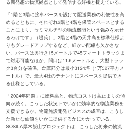
る新発想の物流拠点として発信する好機と捉えている。
「1階と3階に接車バースを設けて配送業務の利便性を高
めるとともに、それぞれ2階と4階を保管スペースとする
ことにより、セミマルチ型の物流機能という強みを示せ
るわけです」（堤氏）。2階と4階の天井高を標準仕様よ
りもグレードアップするなど、細かい配慮も欠かさな
い。バースは奥行き15メートルで45フィートトラックま
で対応可能なほか、間口は11.5メートルと、大型トラッ
ク3台分を確保。倉庫部分は最小3124坪（1万327平方メ
ートル）で、最大4社のテナントにスペースを提供でき
る仕様としている。
「2024年問題」に燃料高と、物流コストは高止まりの傾
向が続く。こうした状況下でいかに効率的な物流業務を
支援できるか。物流施設開発ビジネスの成否は、こうし
た新たな価値をいかに提供するかにかかっている。
SOSiLA厚木飯山プロジェクトは、こうした将来の物流