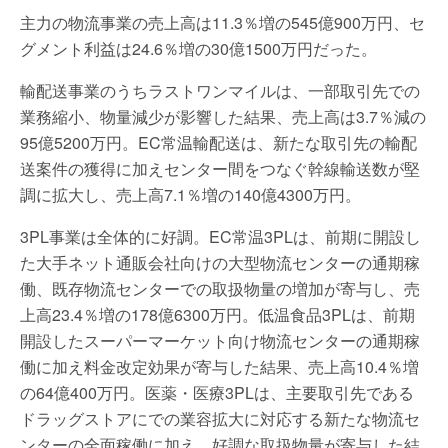
主力の物流事業の売上高は11.3％増の545億900万円、セ
グメント利益は24.6％増の30億1500万円だった。
輸配送事業のうちラストワンマイルは、一部取引先での
業務縮小、物量減少が影響した結果、売上高は3.7％減の
95億5200万円。EC常温輸配送は、新たな取引先の輸配
送案件の獲得に加えセンター間をつなぐ幹線輸送数が堅
調に拡大し、売上高7.1％増の140億4300万円。
3PL事業は全体的に好調。EC常温3PLは、前期に開設し
た大手ネット通販会社向けの大型物流センターの通期稼
働、既存物流センターでの取扱物量の増加が寄与し、売
上高23.4％増の178億6300万円。低温食品3PLは、前期
開設したスーパーマーケット向け物流センターの通期稼
働に加え料金改定効果が寄与した結果、売上高10.4％増
の64億400万円。医薬・医療3PLは、主要取引先である
ドラッグストアにでの業容拡大に対応する新たな物流セ
ンターの全面稼働に加え、好調な取扱物量が寄与した結