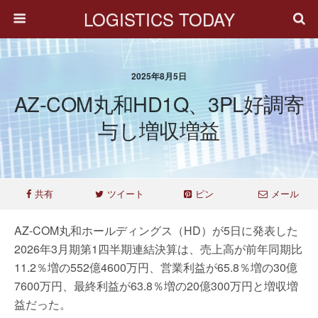
LOGISTICS TODAY
2025年8月5日
AZ-COM丸和HD1Q、3PL好調寄
与し増収増益
共有
ツイート
ピン
メール
AZ-COM丸和ホールディングス（HD）が5日に発表した
2026年3月期第1四半期連結決算は、売上高が前年同期比
11.2％増の552億4600万円、営業利益が65.8％増の30億
7600万円、最終利益が63.8％増の20億300万円と増収増
益だった。