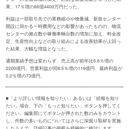
果、17％増の66億4400万円だった。
利益は一部取引先での業務縮小や物量減、新規センター
開設に掛かる一時費用などの影響があったものの、物流
センターの拠点数や稼働車輌台数の増加に加え、料金改
定、生産性向上などの取り組みによる改善効果が上回っ
た結果、大幅な増益となった。
通期業績予想は変わらず、売上高が前年比5.6％増の
2200億円、営業利益が同8.5％増の119億円、最終利益が
0.2％増の73億円。
■「より詳しい情報を知りたい」あるいは「続報を知り
たい」場合、下の「もっと知りたい」ボタンを押してく
ださい。編集部にてボタンが押された数のみをカウント
し、件数の多いものについてはさらに深掘り取材を実施
したうえで、詳細記事の掲載を積極的に検討します。