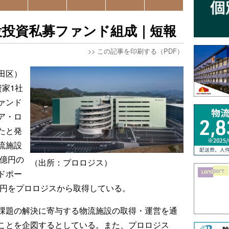
設投資私募ファンド組成｜短報
>>
この記事を印刷する（PDF）
田区）
家1社
ァンド
ア・ロ
たと発
流施設
0億円の
（出所：プロロジス）
ドポー
億円をプロロジスから取得している。
課題の解決に寄与する物流施設の取得・運営を通
ことを企図するとしている。また、プロロジス