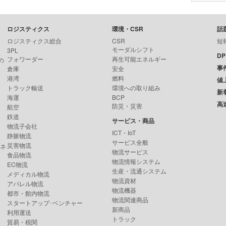
ロジスティクス
環境・CSR
話
ロジスティクス総合
CSR
短
モーダルシフト
3PL
D
フォワーダー
再生可能エネルギー
の
事
倉庫
安全
港湾
燃料
値
トラック輸送
環境への取り組み
新
海運
BCP
高
防災・災害
航空
鉄道
サービス・商品
物流子会社
ICT・IoT
静脈物流
サービス全般
災害物流
ンネ
物流サービス
食品物流
物流情報システム
EC物流
生産・流通システム
メディカル物流
物流資材
アパレル物流
物流機器
都市・館内物流
物流関連商品
スタートアップ･ベンチャー
新商品
利用運送
トラック
貿易・税関