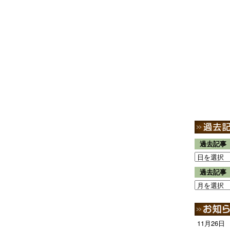
過去記事
過去記事
11月26日