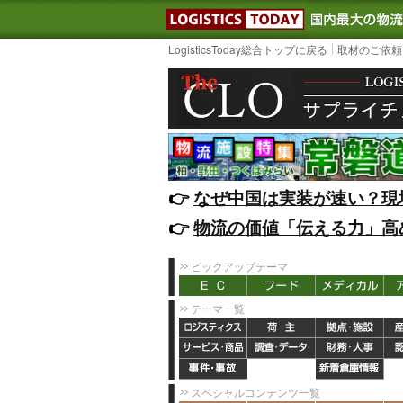
LOGISTIC
LogisticsToday総合トップに戻る
取材のご依頼
👉️
なぜ中国は実装が速い？現
👉️
物流の価値「伝える力」高
ピックアップテーマ
テーマ一覧
スペシャルコンテンツ一覧