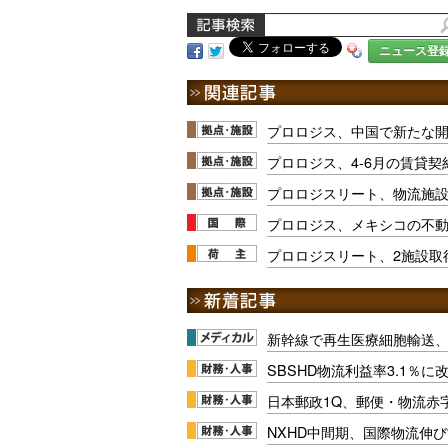
ニュース登
プロロジス、中国で新たな
プロロジス、4-6月の賃貸契
プロロジスリート、物流施設
プロロジス、メキシコの不
プロロジスリート、2施設取得
新幹線で再生医療細胞輸送
SBSHD物流利益率3.1％
日本郵政1Q、郵便・物流赤
NXHD中間期、国際物流伸び