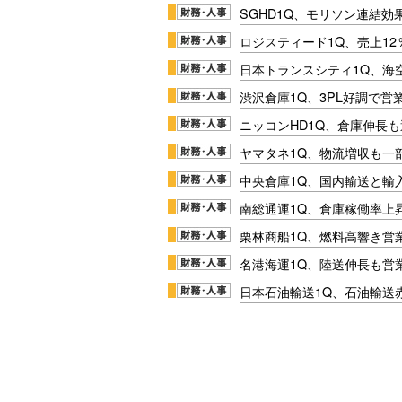
SGHD1Q、モリソン連結効
ロジスティード1Q、売上1
日本トランスシティ1Q、海
渋沢倉庫1Q、3PL好調で営
ニッコンHD1Q、倉庫伸長
ヤマタネ1Q、物流増収も一
中央倉庫1Q、国内輸送と輸
南総通運1Q、倉庫稼働率上
栗林商船1Q、燃料高響き営
名港海運1Q、陸送伸長も営業
日本石油輸送1Q、石油輸送