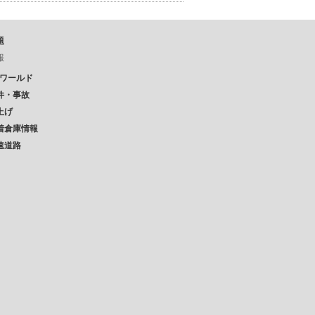
題
報
Pワールド
件・事故
上げ
着倉庫情報
速道路