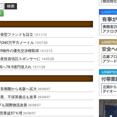
録
開発型ファンドを設立
13/11/13
約340万平方メートル
13/07/26
5物件の優先交渉権取得
14/12/15
動産投資信託スポンサーに
14/05/28
へ78.5億円借入れ
13/11/28
、首都圏から名阪へ拡大
26/08/07
に改善、不採算拠点も改革
26/08/07
字も国際物流改善
26/08/07
営業益57％増
26/08/07