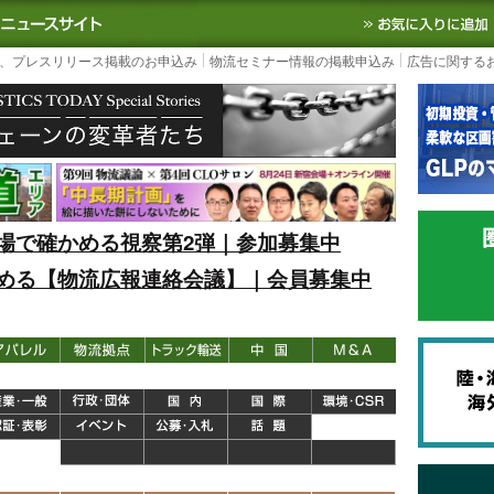
S TODAY｜国内最大の物流ニュースサイト
3PL, SCMなど国内外の最新の物流
、プレスリリース掲載のお申込み
物流セミナー情報の掲載申込み
広告に関する
場で確かめる視察第2弾｜参加募集中
める【物流広報連絡会議】｜会員募集中