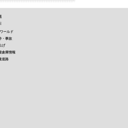
題
報
Pワールド
件・事故
上げ
着倉庫情報
速道路