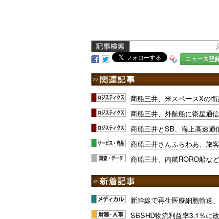
ニュース登
商船三井、米スペースXの衛
商船三井、外航船に衛星通
商船三井とSB、海上高速通
商船三井さんふらわあ、旅
商船三井、内航RORO船など
新幹線で再生医療細胞輸送
SBSHD物流利益率3.1％