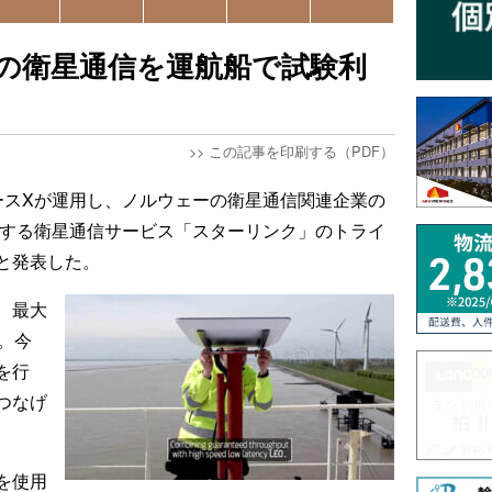
の衛星通信を運航船で試験利
>>
この記事を印刷する（PDF）
ースXが運用し、ノルウェーの衛星通信関連企業の
て提供する衛星通信サービス「スターリンク」のトライ
と発表した。
、最大
。今
を行
つなげ
を使用