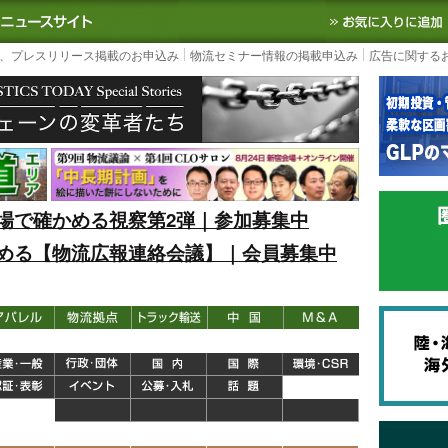
S TODAY｜国内最大の物流ニュースサイト
3PL, SCMなど国内外の最新の物流
、プレスリリース掲載のお申込み
物流セミナー情報の掲載申込み
広告に関する
場で確かめる視察第2弾｜参加募集中
める【物流広報連絡会議】｜会員募集中