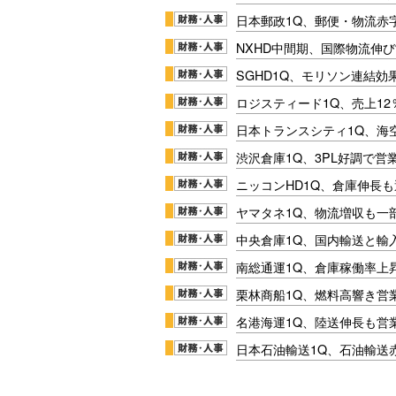
日本郵政1Q、郵便・物流赤
NXHD中間期、国際物流伸び
SGHD1Q、モリソン連結効
ロジスティード1Q、売上1
日本トランスシティ1Q、海
渋沢倉庫1Q、3PL好調で営
ニッコンHD1Q、倉庫伸長
ヤマタネ1Q、物流増収も一
中央倉庫1Q、国内輸送と輸
南総通運1Q、倉庫稼働率上
栗林商船1Q、燃料高響き営
名港海運1Q、陸送伸長も営業
日本石油輸送1Q、石油輸送