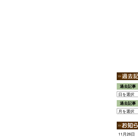
過去記事
過去記事
11月26日