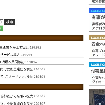
録
星通信を海上で実証
22/12/12
信サービス導入
23/10/16
信活用へ共同検討
21/10/14
客向けに衛星通信を実証
24/06/07
で｢スターリンク｣検証
23/08/01
、首都圏から名阪へ拡大
26/08/07
に改善、不採算拠点も改革
26/08/07