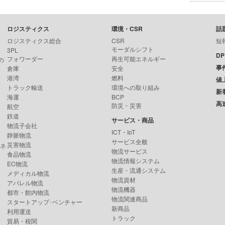
ロジスティクス
環境・CSR
話
ロジスティクス総合
CSR
短
モーダルシフト
3PL
D
フォワーダー
再生可能エネルギー
の
事
倉庫
安全
港湾
燃料
値
トラック輸送
環境への取り組み
新
海運
BCP
高
防災・災害
航空
鉄道
サービス・商品
物流子会社
ICT・IoT
静脈物流
サービス全般
災害物流
ンネ
物流サービス
食品物流
物流情報システム
EC物流
生産・流通システム
メディカル物流
物流資材
アパレル物流
物流機器
都市・館内物流
物流関連商品
スタートアップ･ベンチャー
新商品
利用運送
トラック
貿易・税関