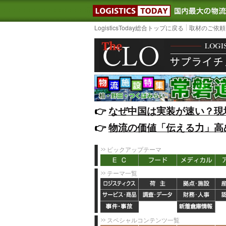
LOGISTIC
LogisticsToday総合トップに戻る
取材のご依頼
👉️
なぜ中国は実装が速い？現
👉️
物流の価値「伝える力」高
ピックアップテーマ
テーマ一覧
スペシャルコンテンツ一覧