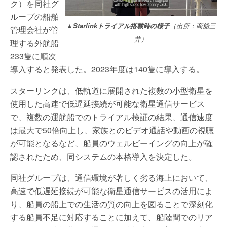
ク）を同社グ
ループの船舶
▲Starlinkトライアル搭載時の様子
（出所：商船三
管理会社が管
井）
理する外航船
233隻に順次
導入すると発表した。2023年度は140隻に導入する。
スターリンクは、低軌道に展開された複数の小型衛星を
使用した高速で低遅延接続が可能な衛星通信サービス
で、複数の運航船でのトライアル検証の結果、通信速度
は最大で50倍向上し、家族とのビデオ通話や動画の視聴
が可能となるなど、船員のウェルビーイングの向上が確
認されたため、同システムの本格導入を決定した。
同社グループは、通信環境が著しく劣る海上において、
高速で低遅延接続が可能な衛星通信サービスの活用によ
り、船員の船上での生活の質の向上を図ることで深刻化
する船員不足に対応することに加えて、船陸間でのリア