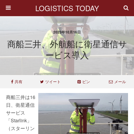
LOGISTICS TODAY
2023年10月16日
商船三井、外航船に衛星通信サ
ービス導入
共有
ツイート
ピン
メール
商船三井は16
日、衛星通信
サービス
「Starlink」
（スターリン