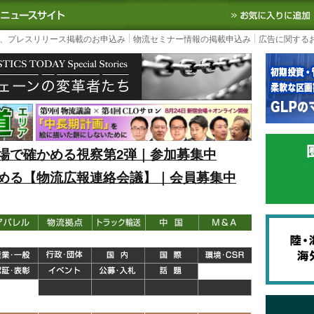
S TODAY｜国内最大の物流ニュースサイト
3PL, SCMなど国内外の最新の物流
、プレスリリース掲載のお申込み
物流セミナー情報の掲載申込み
広告に関する
場で確かめる視察第2弾｜参加募集中
める【物流広報連絡会議】｜会員募集中