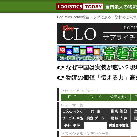
LOGISTIC
LogisticsToday総合トップに戻る
取材のご依頼
👉️
なぜ中国は実装が速い？現
👉️
物流の価値「伝える力」高
ピックアップテーマ
テーマ一覧
スペシャルコンテンツ一覧