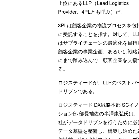
上位にあるLLP（Lead Logistics
Provider、4PLとも呼ぶ）だ。
3PLは顧客企業の物流プロセスを包
に受託することを指す。対して、LL
はサプライチェーンの最適化を目指
顧客企業の事業企画、あるいは戦略
にまで踏み込んで、顧客企業を支援
る。
ロジスティードが、LLPのベスト
ドリブンである。
ロジスティード DX戦略本部 SCイ
ション部 部長補佐の半澤康弘氏は
社がデータドリブンを行うために必
データ基盤を整備し、構築し始めた2