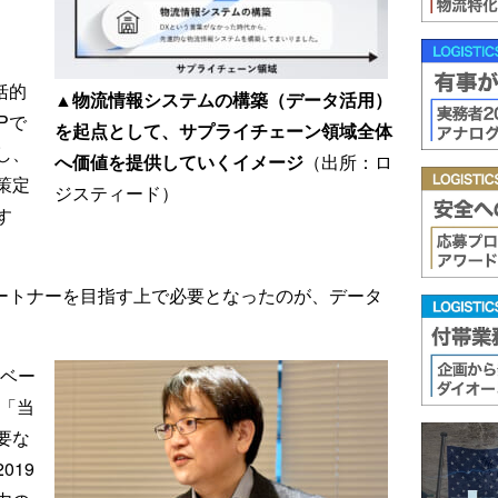
括的
▲物流情報システムの構築（データ活用）
Pで
を起点として、サプライチェーン領域全体
し、
へ価値を提供していくイメージ
（出所：ロ
策定
ジスティード）
す
パートナーを目指す上で必要となったのが、データ
ノベー
、「当
要な
019