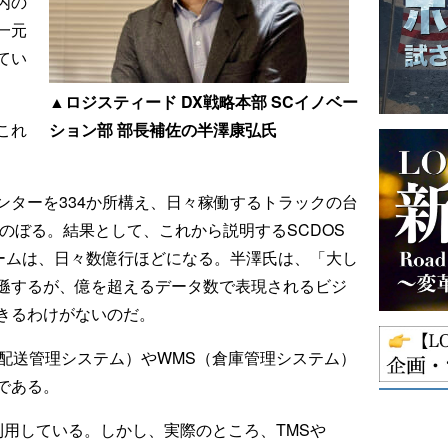
内の
一元
てい
▲ロジスティード DX戦略本部 SCイノベー
これ
ション部 部長補佐の半澤康弘氏
ンターを334か所構え、日々稼働するトラックの台
にのぼる。結果として、これから説明するSCDOS
ュームは、日々数億行ほどになる。半澤氏は、「大し
遜するが、億を超えるデータ数で表現されるビジ
きるわけがないのだ。
輸配送管理システム）やWMS（倉庫管理システム）
である。
利用している。しかし、実際のところ、TMSや