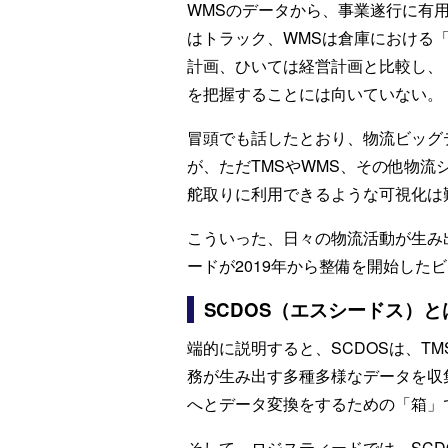
WMSのデータから、事業遂行に有
はトラック、WMSは倉庫における
計画、ひいては経営計画と比較し、
を把握することには向いていない。
冒頭でも話したとおり、物流ビッグ
が、ただTMSやWMS、その他物
舵取りに利用できるような可視化は
こういった、日々の物流活動が生み
ードが2019年から整備を開始した
SCDOS（エスシードス）と
端的に説明すると、SCDOSは、T
務が生み出す多種多様なデータを収
へとデータ変換をするための「箱」
そして、ロジスティードでは、SC