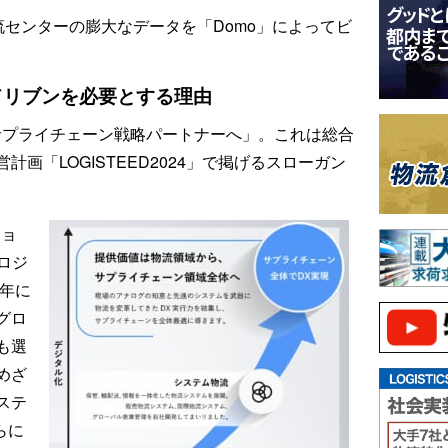
流センターの膨大なデータを「Domo」によってビ
ドリブンを必要とする理由
なサプライチェーン戦略パートナーへ」。これは総合
画「LOGISTEED2024」で掲げるスローガン
ショ
ロジ
長年に
グロ
も選
めざ
ステ
らに