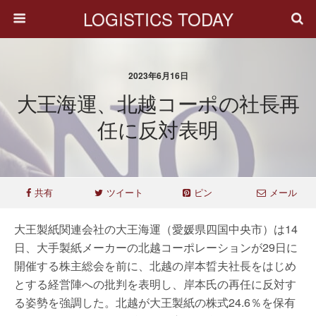
LOGISTICS TODAY
2023年6月16日
大王海運、北越コーポの社長再
任に反対表明
共有
ツイート
ピン
メール
大王製紙関連会社の大王海運（愛媛県四国中央市）は14
日、大手製紙メーカーの北越コーポレーションが29日に
開催する株主総会を前に、北越の岸本晢夫社長をはじめ
とする経営陣への批判を表明し、岸本氏の再任に反対す
る姿勢を強調した。北越が大王製紙の株式24.6％を保有