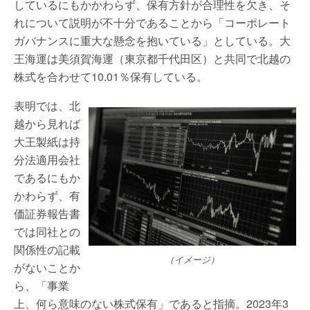
しているにもかかわらず、保有方針が合理性を欠き、そ
れについて説明が不十分であることから「コーポレート
ガバナンスに重大な懸念を抱いている」としている。大
王海運は美須賀海運（東京都千代田区）と共同で北越の
株式を合わせて10.01％保有している。
表明では、北
越から見れば
大王製紙は持
分法適用会社
であるにもか
かわらず、有
価証券報告書
では同社との
関係性の記載
（イメージ）
がないことか
ら、「事業
上、何ら意味のない株式保有」であると指摘。2023年3