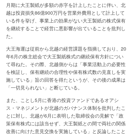
月期に大王製紙が多額の赤字を計上したことに伴い、北
越は投資損失86億900万円を営業外費用として計上して
いる件を挙げ、事業上の効果がない大王製紙の株式保有
を継続することで経営に悪影響が出ていることを批判し
た。
大王海運は従前から北越の経営課題を指摘しており、20
年6月の株主総会で大王製紙株式の継続保有方針につい
て尋ねた。その際、北越側からは「事業活動上の必要性
を検証し、保有継続の合理性や保有株式数の見直しを実
施している」旨の回答を得たというが、その後の成果は
「一切見られない」と断じている。
また、ことし5月に香港の投資ファンドであるオアシ
ス・マネジメントが北越のガバナンス体制を批判したこ
とに対し、北越が6月に表明した取締役会の見解で「政
策保有株式には該当せず、大王製紙との間で両社の関係
改善に向けた意見交換を実施している」と反論したこと