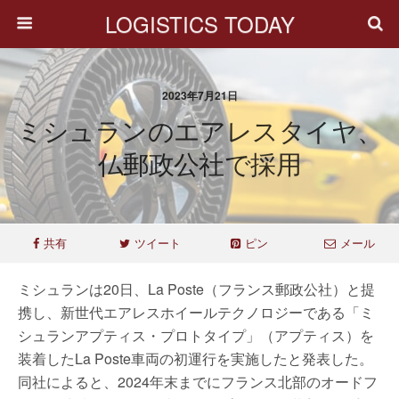
LOGISTICS TODAY
2023年7月21日
ミシュランのエアレスタイヤ、
仏郵政公社で採用
共有
ツイート
ピン
メール
ミシュランは20日、La Poste（フランス郵政公社）と提
携し、新世代エアレスホイールテクノロジーである「ミ
シュランアプティス・プロトタイプ」（アプティス）を
装着したLa Poste車両の初運行を実施したと発表した。
同社によると、2024年末までにフランス北部のオードフ