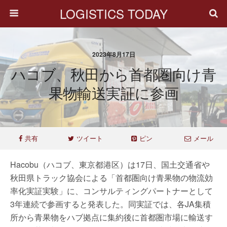
LOGISTICS TODAY
2023年8月17日
ハコブ、秋田から首都圏向け青
果物輸送実証に参画
共有
ツイート
ピン
メール
Hacobu（ハコブ、東京都港区）は17日、国土交通省や
秋田県トラック協会による「首都圏向け青果物の物流効
率化実証実験」に、コンサルティングパートナーとして
3年連続で参画すると発表した。同実証では、各JA集積
所から青果物をハブ拠点に集約後に首都圏市場に輸送す