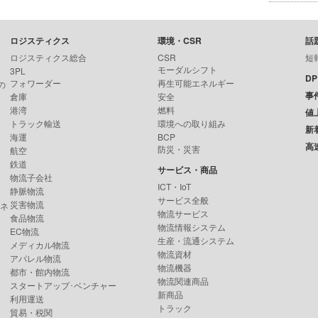
ロジスティクス
環境・CSR
話
ロジスティクス総合
CSR
短
モーダルシフト
3PL
D
フォワーダー
再生可能エネルギー
の
事
倉庫
安全
港湾
燃料
値
トラック輸送
環境への取り組み
新
海運
BCP
高
防災・災害
航空
鉄道
サービス・商品
物流子会社
ICT・IoT
静脈物流
サービス全般
災害物流
ンネ
物流サービス
食品物流
物流情報システム
EC物流
生産・流通システム
メディカル物流
物流資材
アパレル物流
物流機器
都市・館内物流
物流関連商品
スタートアップ･ベンチャー
新商品
利用運送
トラック
貿易・税関