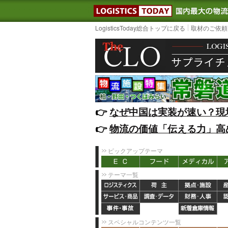
LOGISTIC
LogisticsToday総合トップに戻る
取材のご依頼
👉️
なぜ中国は実装が速い？現
👉️
物流の価値「伝える力」高
ピックアップテーマ
テーマ一覧
スペシャルコンテンツ一覧