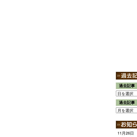
過去記事
過去記事
11月26日