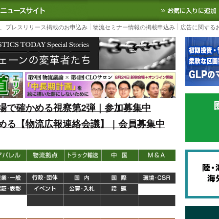
S TODAY｜国内最大の物流ニュースサイト
3PL, SCMなど国内外の最新の物流
、プレスリリース掲載のお申込み
物流セミナー情報の掲載申込み
広告に関する
場で確かめる視察第2弾｜参加募集中
める【物流広報連絡会議】｜会員募集中