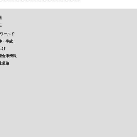
題
報
Pワールド
件・事故
上げ
着倉庫情報
速道路