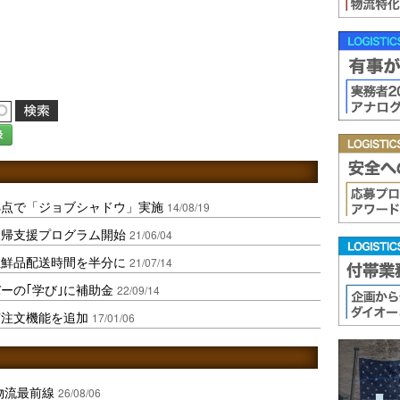
録
拠点で「ジョブシャドウ」実施
14/08/19
復帰支援プログラム開始
21/06/04
生鮮品配送時間を半分に
21/07/14
ーの｢学び｣に補助金
22/09/14
声注文機能を追加
17/01/06
中国物流最前線
26/08/06