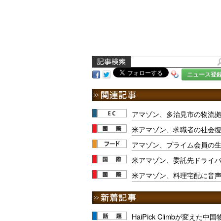
ニュース登
アマゾン、多治見市の物流
米アマゾン、求職者の社会
アマゾン、プライム会員の
米アマゾン、委託先ドライバ
米アマゾン、料理宅配に音
HaiPick Climbが変えた