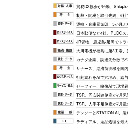
貿易DX協会が始動、Shipp
制裁・関税と取引先網、6社
運輸・倉庫景気DI、5か月ぶ
日本郵便など4社、PUDO
JR貨物、鹿児島-延岡でト
大川電機が福島に第3工場、
カナダ企業、調達先分散で
サナース、港湾荷役機を国
打刻漏れをAIで穴埋め、給
セーフィー、映像AIで現場
TSR、円安関連倒産が7月累
TSR、人手不足倒産が7月最
デンソーとSTATION Ai
ラディアル、返品処理を最大