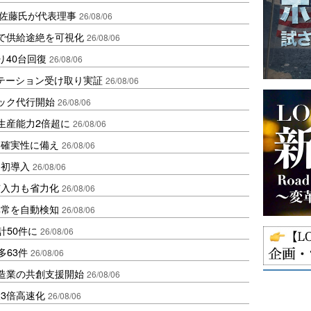
io佐藤氏が代表理事
26/08/06
で供給途絶を可視化
26/08/06
り40台回復
26/08/06
ステーション受け取り実証
26/08/06
ラック代行開始
26/08/06
生産能力2倍超に
26/08/06
不確実性に備え
26/08/06
内初導入
26/08/06
与入力も省力化
26/08/06
異常を自動検知
26/08/06
計50件に
26/08/06
多63件
26/08/06
、製造業の共創支援開始
26/08/06
3倍高速化
26/08/06