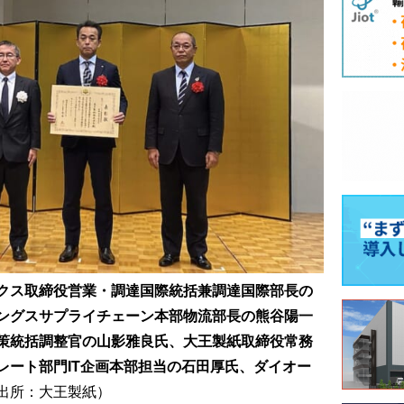
クス取締役営業・調達国際統括兼調達国際部長の
ングスサプライチェーン本部物流部長の熊谷陽一
策統括調整官の山影雅良氏、大王製紙取締役常務
レート部門IT企画本部担当の石田厚氏、ダイオー
出所：大王製紙）