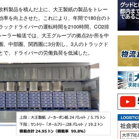
飲料製品を積んだ上に、大王製紙の製品をトレー
効率を向上させた。これにより、年間で180台のト
ックドライバーの運転時間を2100時間、CO2排
レーラー輸送では、大王グループの拠点2か所を中
圏、中部圏、関西圏に3分割し、3人のトラックド
とで、ドライバーの労働負荷を低減した。