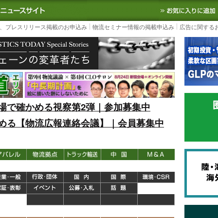
S TODAY｜国内最大の物流ニュースサイト
3PL, SCMなど国内外の最新の物流
、プレスリリース掲載のお申込み
物流セミナー情報の掲載申込み
広告に関する
場で確かめる視察第2弾｜参加募集中
める【物流広報連絡会議】｜会員募集中