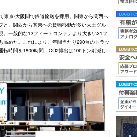
）
して東京‐大阪間で鉄道輸送を採用。関東から関西へ
プと、関西から関東への貨物移動が多い大王グル
。一般的な12フィートコンテナより大きい31フ
も高めた。これにより、年間当たり290台のトラッ
時間を1800時間、CO2排出は100トン削減し