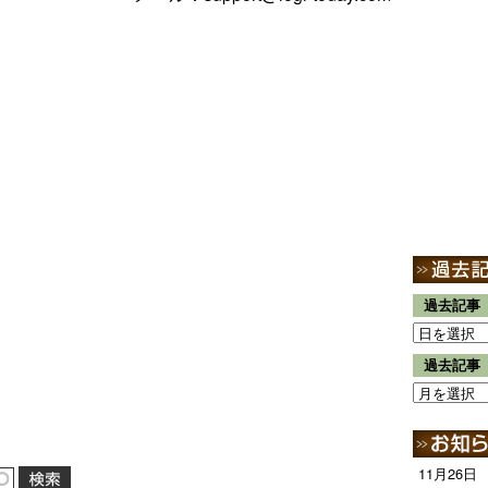
過去記事
過去記事
11月26日