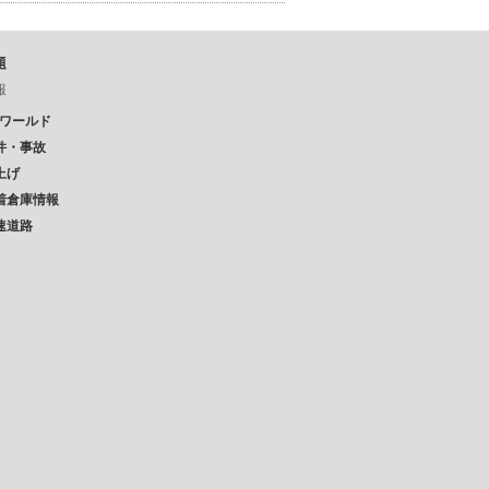
題
報
Pワールド
件・事故
上げ
着倉庫情報
速道路