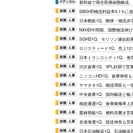
新幹線で再生医療細胞輸送
SBSHD物流利益率3.1％
日本郵政1Q、郵便・物流赤
NXHD中間期、国際物流伸び
SGHD1Q、モリソン連結効
ロジスティード1Q、売上1
日本トランスシティ1Q、海
渋沢倉庫1Q、3PL好調で営
ニッコンHD1Q、倉庫伸長
ヤマタネ1Q、物流増収も一
中央倉庫1Q、国内輸送と輸
南総通運1Q、倉庫稼働率上
栗林商船1Q、燃料高響き営
名港海運1Q、陸送伸長も営業
日本石油輸送1Q、石油輸送