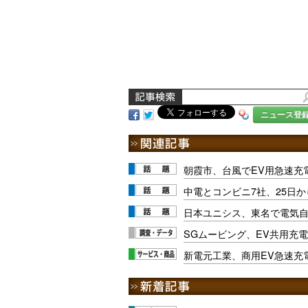
ニュース登
朝霞市、台風でEV用急速充
中電とコンビニ7社、25日
日本ユニシス、東名で電気
SGムービング、EV共用充
新電元工業、商用EV急速充