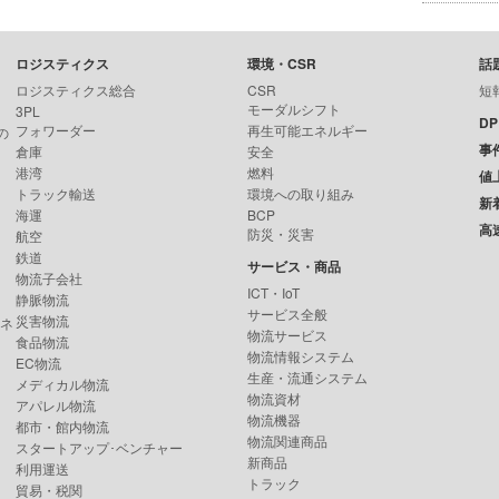
ロジスティクス
環境・CSR
話
ロジスティクス総合
CSR
短
モーダルシフト
3PL
D
フォワーダー
再生可能エネルギー
の
事
倉庫
安全
港湾
燃料
値
トラック輸送
環境への取り組み
新
海運
BCP
高
防災・災害
航空
鉄道
サービス・商品
物流子会社
ICT・IoT
静脈物流
サービス全般
災害物流
ンネ
物流サービス
食品物流
物流情報システム
EC物流
生産・流通システム
メディカル物流
物流資材
アパレル物流
物流機器
都市・館内物流
物流関連商品
スタートアップ･ベンチャー
新商品
利用運送
トラック
貿易・税関