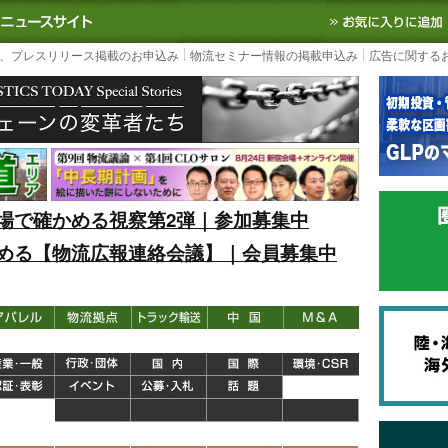
S TODAY｜国内最大の物流ニュースサイト
3PL, SCMなど国内外の最新の物流
、プレスリリース掲載のお申込み
物流セミナー情報の掲載申込み
広告に関する
場で確かめる視察第2弾｜参加募集中
める【物流広報連絡会議】｜会員募集中