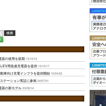
録
電器の使用を延期
13/10/15
からEV用急速充電器を提供
12/10/17
自動車向け充電インフラを提供開始
10/04/22
電ステーション実証に参画
24/07/01
電器の新モデル
23/09/14