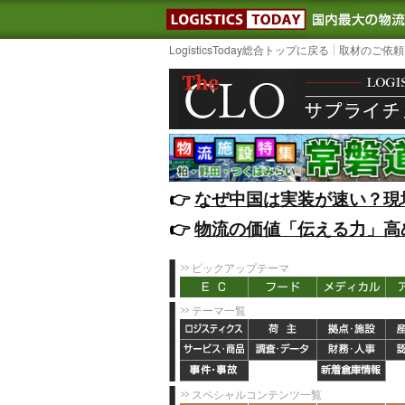
LOGISTIC
LogisticsToday総合トップに戻る
取材のご依頼
👉️
なぜ中国は実装が速い？現
👉️
物流の価値「伝える力」高
ピックアップテーマ
テーマ一覧
スペシャルコンテンツ一覧