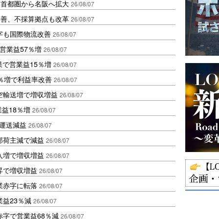
、首都圏から名阪へ拡大
26/08/07
に改善、不採算拠点も改革
26/08/07
字も国際物流改善
26/08/07
営業益57％増
26/08/07
果で営業益15％増
26/08/07
2％増で利益率改善
26/08/07
空輸送増で増収増益
26/08/07
業益18％増
26/08/07
も運送減益
26/08/07
部荷主減で減益
26/08/07
入増で増収増益
26/08/07
昇で増収増益
26/08/07
業赤字に転落
26/08/07
益23％減
26/08/07
赤字で営業益68％減
26/08/07