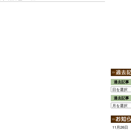
過去記事
過去記事
11月26日