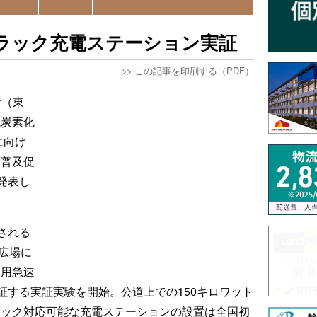
ラック充電ステーション実証
>>
この記事を印刷する（PDF）
er（東
脱炭素化
現に向け
V普及促
発表し
される
広場に
）用急速
証する実証実験を開始。公道上での150キロワット
ラック対応可能な充電ステーションの設置は全国初