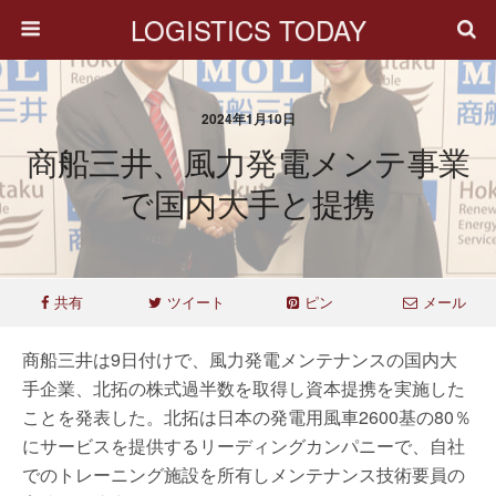
LOGISTICS TODAY
2024年1月10日
商船三井、風力発電メンテ事業
で国内大手と提携
共有
ツイート
ピン
メール
商船三井は9日付けで、風力発電メンテナンスの国内大
手企業、北拓の株式過半数を取得し資本提携を実施した
ことを発表した。北拓は日本の発電用風車2600基の80％
にサービスを提供するリーディングカンパニーで、自社
でのトレーニング施設を所有しメンテナンス技術要員の