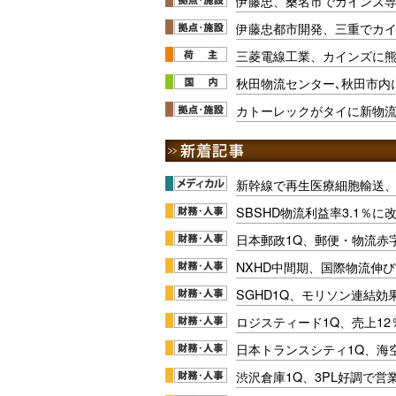
伊藤忠、桑名市でカインズ
伊藤忠都市開発、三重でカ
三菱電線工業、カインズに熊
秋田物流センター､秋田市内
カトーレックがタイに新物流
新幹線で再生医療細胞輸送
SBSHD物流利益率3.1％
日本郵政1Q、郵便・物流赤
NXHD中間期、国際物流伸び
SGHD1Q、モリソン連結効
ロジスティード1Q、売上1
日本トランスシティ1Q、海
渋沢倉庫1Q、3PL好調で営