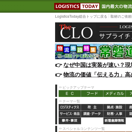
LOGISTIC
LogisticsToday総合トップに戻る
取材のご依頼
👉️
なぜ中国は実装が速い？現
👉️
物流の価値「伝える力」高
ピックアップテーマ
テーマ一覧
スペシャルコンテンツ一覧