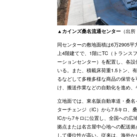
▲カインズ桑名流通センター
（出所
同センターの敷地面積は6万2905平
上4階建てで、1階にTC（トランス
ーションセンター）を配置し、各設
いる。また、積載床荷重1.5トン、有
るなどして多種多様な商品の保管を
け、搬送作業などの自動化を進め、
立地面では、東名阪自動車道・桑名
ターチェンジ（IC）から7.5キロ、
ICから7キロに位置し、全国への広
拠点または名古屋中心地への配送拠
して優位性が高い。従来は、海外か