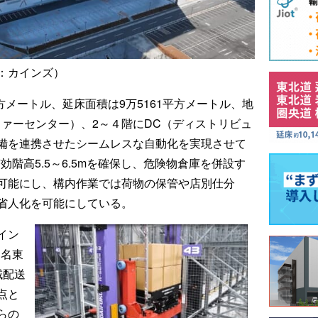
：カインズ）
方メートル、延床面積は9万5161平方メートル、地
ファーセンター）、2～４階にDC（ディストリビュ
備を連携させたシームレスな自動化を実現させて
効階高5.5～6.5mを確保し、危険物倉庫を併設す
可能にし、構内作業では荷物の保管や店別仕分
省人化を可能にしている。
イン
桑名東
域配送
点と
らの