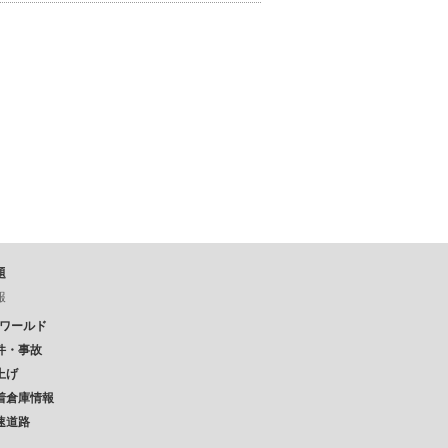
題
報
Pワールド
件・事故
上げ
着倉庫情報
速道路