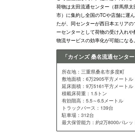
荷物は太田流通センター（群馬県太
市）に集約し全国のTCや店舗に運
たが、同センターが西日本エリアの
ーセンターとして荷物の受け入れや
物流サービスの効率化が可能になる
「カインズ 桑名流通センタ
所在地：三重県桑名市多度町
敷地面積：6万2905平方メートル
延床面積：9万5161平方メートル
積載床荷重：1.5トン
有効階高：5.5～6.5メートル
トラックバース：139台
駐車場：312台
最大保管能力：約2万8000パレッ