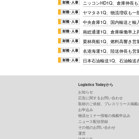
ニッコンHD1Q、倉庫伸長
ヤマタネ1Q、物流増収も一
中央倉庫1Q、国内輸送と輸
南総通運1Q、倉庫稼働率上
栗林商船1Q、燃料高響き営
名港海運1Q、陸送伸長も営業
日本石油輸送1Q、石油輸送
Logistics Todayから
お知らせ
広告に関するお問い合わせ
取材のご依頼、プレスリリース掲載
お申込み
物流セミナー情報の掲載申込み
ニュース配信登録
その他のお問い合わせ
運営
決算公告