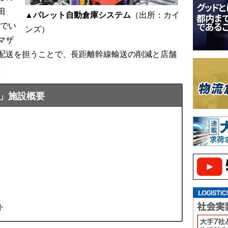
田
▲パレット自動倉庫システム
（出所：カイ
んでい
ンズ）
マザ
配送を担うことで、長距離幹線輸送の削減と店舗
。
ー」施設概要
ト