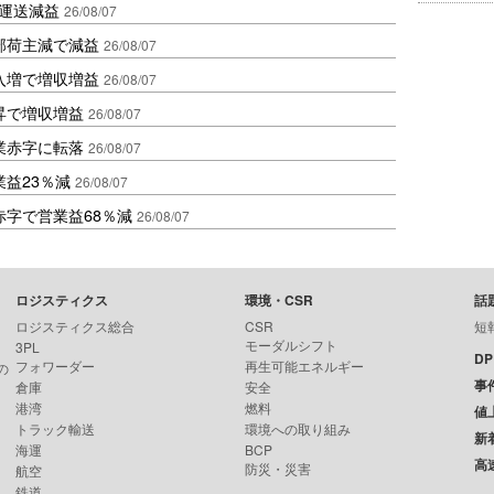
も運送減益
26/08/07
部荷主減で減益
26/08/07
入増で増収増益
26/08/07
昇で増収増益
26/08/07
業赤字に転落
26/08/07
益23％減
26/08/07
赤字で営業益68％減
26/08/07
ロジスティクス
環境・CSR
話
ロジスティクス総合
CSR
短
モーダルシフト
3PL
D
フォワーダー
再生可能エネルギー
の
事
倉庫
安全
港湾
燃料
値
トラック輸送
環境への取り組み
新
海運
BCP
高
防災・災害
航空
鉄道