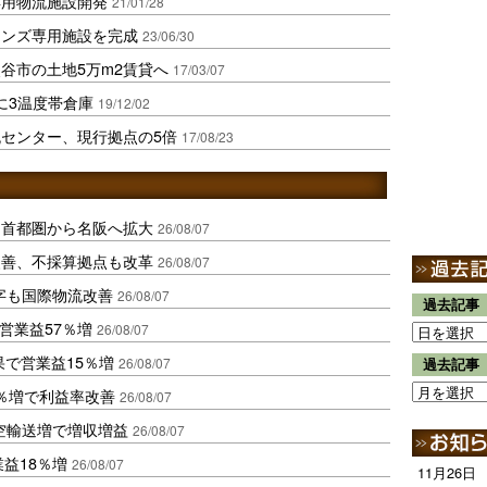
専用物流施設開発
21/01/28
インズ専用施設を完成
23/06/30
谷市の土地5万m2賃貸へ
17/03/07
に3温度帯倉庫
19/12/02
センター、現行拠点の5倍
17/08/23
、首都圏から名阪へ拡大
26/08/07
に改善、不採算拠点も改革
26/08/07
字も国際物流改善
26/08/07
過去記事
営業益57％増
26/08/07
果で営業益15％増
26/08/07
過去記事
2％増で利益率改善
26/08/07
空輸送増で増収増益
26/08/07
業益18％増
26/08/07
11月26日