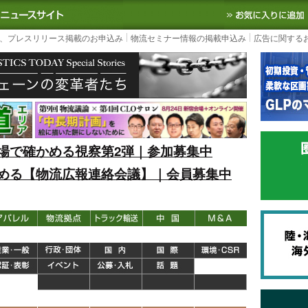
S TODAY｜国内最大の物流ニュースサイト
3PL, SCMなど国内外の最新の物流
、プレスリリース掲載のお申込み
物流セミナー情報の掲載申込み
広告に関する
場で確かめる視察第2弾｜参加募集中
める【物流広報連絡会議】｜会員募集中