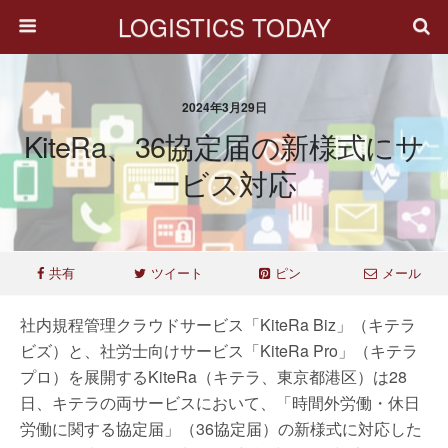
LOGISTICS TODAY
2024年3月29日
KiteRa、36協定届の新様式にサ
ービス対応
共有
ツイート
ピン
メール
社内規程管理クラウドサービス「KiteRa Biz」（キテラ
ビズ）と、社労士向けサービス「KiteRa Pro」（キテラ
プロ）を展開するKiteRa（キテラ、東京都港区）は28
日、キテラの両サービスにおいて、「時間外労働・休日
労働に関する協定届」（36協定届）の新様式に対応した