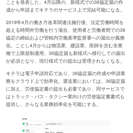
ことを発表した。4月以降の、新様式での36協定届の作
成から申請までキテラのサービス上で完結可能になる。
2019年4月の働き方改革関連法施行後、法定労働時間を
超える時間外労働を行う場合、使用者と労働者間での36
協定の締結および管轄内労働基準監督署への届出が義務
化。ことし4月からは物流業、建設業、医師を含む全業
種で上限規制適用、36協定届も新様式へ移行しての届出
が必須となり、現行様式での提出は受理されなくなる。
キテラは電子申請対応であり、36協定届の作成や申請業
務をクラウド上で効率化。運送業においては、36協定届
に加え、労使協定書の提出も必要であり、同サービスで
はトラック・バス・タクシー業向けの労使協定書書式も
提供し、さらなる業務効率化を可能にする。