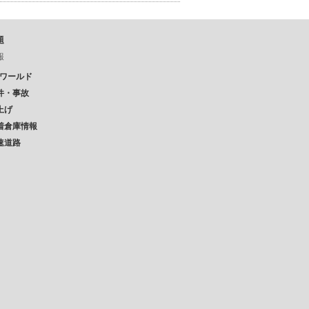
題
報
Pワールド
件・事故
上げ
着倉庫情報
速道路