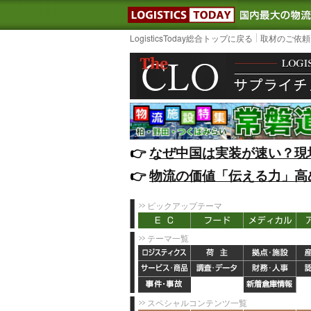
LOGISTIC
LogisticsToday総合トップに戻る
取材のご依頼
👉️
なぜ中国は実装が速い？現
👉️
物流の価値「伝える力」高
ピックアップテーマ
テーマ一覧
スペシャルコンテンツ一覧