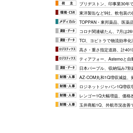
ブリヂストン、印事業30年
東洋製缶など9社、軟包装の
TOPPAN・東邦薬品、医薬
コロナ関連破たん、7月は26
TCI、ヨビトラで物流効率
高さ・重さ指定道路、計40
ティアフォー、Astemoと自
日本パープル、収納悩み7割
AZ-COM丸和1Q増収減益
ロジネットジャパン1Q増収
レンゴー1Q大幅増益、価格
玉井商船1Q、外航市況改善