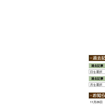
過去記事
過去記事
11月26日