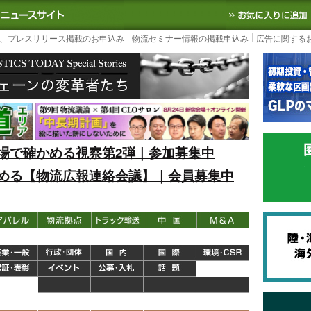
S TODAY｜国内最大の物流ニュースサイト
3PL, SCMなど国内外の最新の物流
、プレスリリース掲載のお申込み
物流セミナー情報の掲載申込み
広告に関する
場で確かめる視察第2弾｜参加募集中
める【物流広報連絡会議】｜会員募集中