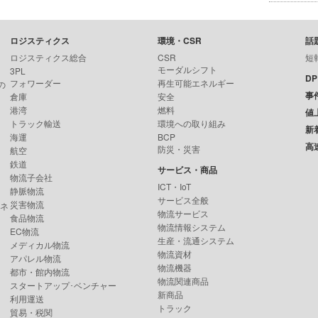
ロジスティクス
環境・CSR
話
ロジスティクス総合
CSR
短
モーダルシフト
3PL
D
フォワーダー
再生可能エネルギー
の
事
倉庫
安全
港湾
燃料
値
トラック輸送
環境への取り組み
新
海運
BCP
高
防災・災害
航空
鉄道
サービス・商品
物流子会社
ICT・IoT
静脈物流
サービス全般
災害物流
ンネ
物流サービス
食品物流
物流情報システム
EC物流
生産・流通システム
メディカル物流
物流資材
アパレル物流
物流機器
都市・館内物流
物流関連商品
スタートアップ･ベンチャー
新商品
利用運送
トラック
貿易・税関