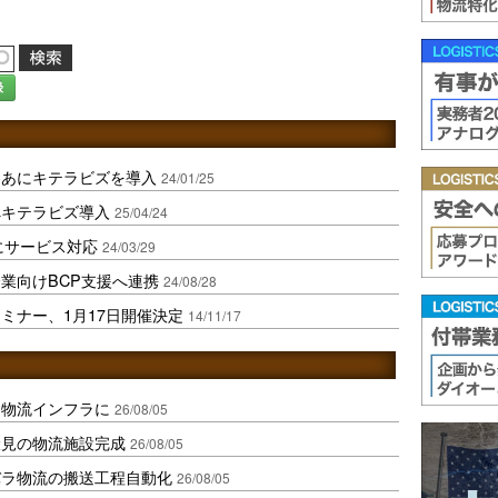
録
わあにキテラビズを導入
24/01/25
へキテラビズ導入
25/04/24
式にサービス対応
24/03/29
業向けBCP支援へ連携
24/08/28
ミナー、1月17日開催決定
14/11/17
を物流インフラに
26/08/05
伏見の物流施設完成
26/08/05
バラ物流の搬送工程自動化
26/08/05