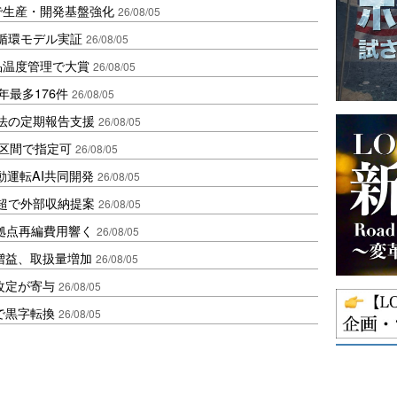
で生産・開発基盤強化
26/08/05
循環モデル実証
26/08/05
品温度管理で大賞
26/08/05
年最多176件
26/08/05
化法の定期報告支援
26/08/05
1区間で指定可
26/08/05
動運転AI共同開発
26/08/05
超で外部収納提案
26/08/05
、拠点再編費用響く
26/08/05
増益、取扱量増加
26/08/05
改定が寄与
26/08/05
で黒字転換
26/08/05