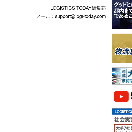
LOGISTICS TODAY編集部
メール：support@logi-today.com