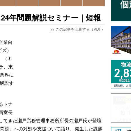
24年問題解説セミナー｜短報
>>
この記事を印刷する（PDF）
企業向
ラビズ）
o」（キ
テラ、東
送業界に
を解説す
るトナ
画室長
してきた瀬戸労務管理事務所所長の瀬戸氏が登壇
年問題」への対処や支援ついて語り、発生した課題