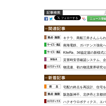
ニュース登
キテラ、商船三井さんふら
南海電鉄、ガバナンス強化
KiteRa、36協定届の新様
災害時安否確認システム、企
物流連、初の物流業界研究セ
宅配の終点を再設計、住宅
阪急阪神不、北伊丹と京都
ハクオウロボティクス、エ