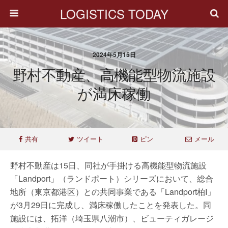
LOGISTICS TODAY
2024年5月15日
野村不動産、高機能型物流施設
が満床稼働
共有
ツイート
ピン
メール
野村不動産は15日、同社が手掛ける高機能型物流施設
「Landport」（ランドポート）シリーズにおいて、総合
地所（東京都港区）との共同事業である「Landport柏I」
が3月29日に完成し、満床稼働したことを発表した。同
施設には、拓洋（埼玉県八潮市）、ビューティガレージ