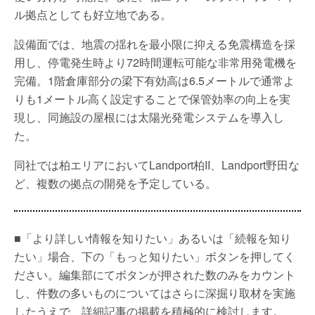
ル拠点としても好立地である。
設備面では、地震の揺れを最小限に抑える免震構造を採
用し、停電発生時より72時間運転可能な非常用発電機を
完備。1階倉庫部分の梁下有効高は6.5メートルで通常よ
りも1メートル高く設定することで保管効率の向上を実
現し、同施設の屋根には太陽光発電システムを導入し
た。
同社では柏エリアにおいてLandport柏II、Landport野田な
ど、複数の拠点の開発を予定している。
■「より詳しい情報を知りたい」あるいは「続報を知り
たい」場合、下の「もっと知りたい」ボタンを押してく
ださい。編集部にてボタンが押された数のみをカウント
し、件数の多いものについてはさらに深掘り取材を実施
したうえで、詳細記事の掲載を積極的に検討します。