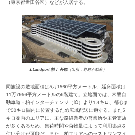
（東京都世田谷区）などが入居する。
▲Landport 柏Ⅰ 外観
（出所：野村不動産）
同施設の敷地面積は5万1560平方メートル、延床面積は
11万7956平方メートルの5階建て。立地面では、常磐自
動車道・柏インターチェンジ（IC）より1.4キロ、都心ま
で30キロ圏内に位置するため広域配送に適する。また5
キロ圏内のエリアに、主な路線業者の営業所や主管支店
が多くあるため、集荷時間や荷物量によって利用拠点を
使い分けが可能だ。また、柏エリアへのラストワンマイ