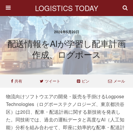
LOGISTICS TODAY
2024年5月20日
配送情報をAIが学習し配車計画
作成、ログポース
共有
ツイート
ピン
メール
物流向けソフトウエアの開発・販売を手掛けるLogpose
Technologies（ログポーステクノロジーズ、東京都渋谷
区）は20日、配車・配送計画に関する新技術を発表し
た。同技術では、過去の運転データと高度なAI（人工知
能）分析を組み合わせて、即座に効率的な配車・配送計