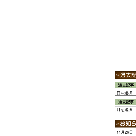
過去記事
過去記事
11月26日