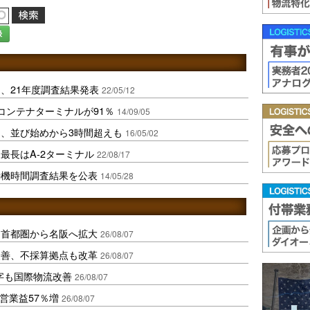
録
、21年度調査結果発表
22/05/12
コンテナターミナルが91％
14/09/05
、並び始めから3時間超えも
16/05/02
最長はA-2ターミナル
22/08/17
待機時間調査結果を公表
14/05/28
、首都圏から名阪へ拡大
26/08/07
に改善、不採算拠点も改革
26/08/07
字も国際物流改善
26/08/07
営業益57％増
26/08/07