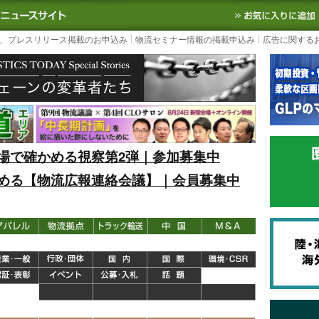
S TODAY｜国内最大の物流ニュースサイト
3PL, SCMなど国内外の最新の物流
、プレスリリース掲載のお申込み
物流セミナー情報の掲載申込み
広告に関する
場で確かめる視察第2弾｜参加募集中
める【物流広報連絡会議】｜会員募集中