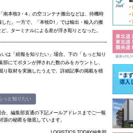
「南本牧3・4」の空コンテナ搬出などは、待機時
録した。一方で、「本牧D1」では輸出・輸入の搬
など、ターミナルによる差が浮き彫りとなった。
るいは「続報を知りたい」場合、下の「もっと知り
集部にてボタンが押された数のみをカウントし、
掘り取材を実施したうえで、詳細記事の掲載を積
もっと知りたい
場合、編集部直通の下記メールアドレスまでご一報
材源の秘匿を徹底しています。
LOGISTICS TODAY編集部