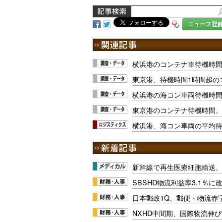
ニュース登
横浜港のコンテナ車待機時間
東京港、待機時間1時間超の
横浜港の海コン車両待機時間
東京港のコンテナ待機時間、
横浜港、海コン車両の平均
新幹線で再生医療細胞輸送
SBSHD物流利益率3.1％
日本郵政1Q、郵便・物流赤
NXHD中間期、国際物流伸び