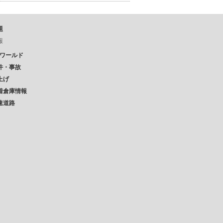
題
報
Pワールド
件・事故
上げ
着倉庫情報
速道路