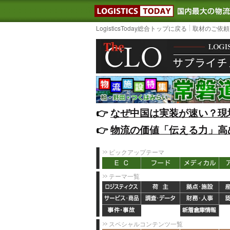
LOGISTIC
LogisticsToday総合トップに戻る
取材のご依頼
👉️
なぜ中国は実装が速い？現
👉️
物流の価値「伝える力」高
ピックアップテーマ
テーマ一覧
スペシャルコンテンツ一覧