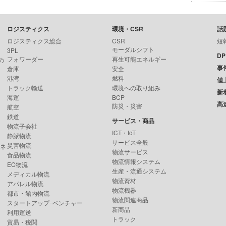
ロジスティクス
環境・CSR
話
ロジスティクス総合
CSR
短
モーダルシフト
3PL
D
フォワーダー
再生可能エネルギー
の
事
倉庫
安全
港湾
燃料
値
トラック輸送
環境への取り組み
新
海運
BCP
高
防災・災害
航空
鉄道
サービス・商品
物流子会社
ICT・IoT
静脈物流
サービス全般
災害物流
ンネ
物流サービス
食品物流
物流情報システム
EC物流
生産・流通システム
メディカル物流
物流資材
アパレル物流
物流機器
都市・館内物流
物流関連商品
スタートアップ･ベンチャー
新商品
利用運送
トラック
貿易・税関