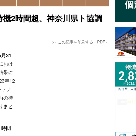
待機2時間超、神奈川県ト協調
>>
この記事を印刷する（PDF）
月31
におけ
結果に
3年12
ンテナ
両の待
りまと
1時間