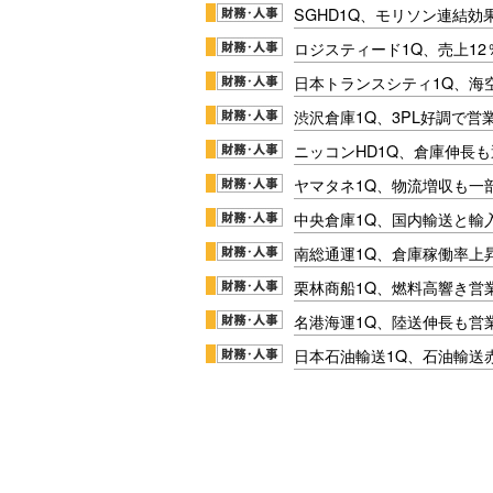
SGHD1Q、モリソン連結効
ロジスティード1Q、売上1
日本トランスシティ1Q、海
渋沢倉庫1Q、3PL好調で営
ニッコンHD1Q、倉庫伸長
ヤマタネ1Q、物流増収も一
中央倉庫1Q、国内輸送と輸
南総通運1Q、倉庫稼働率上
栗林商船1Q、燃料高響き営
名港海運1Q、陸送伸長も営業
日本石油輸送1Q、石油輸送