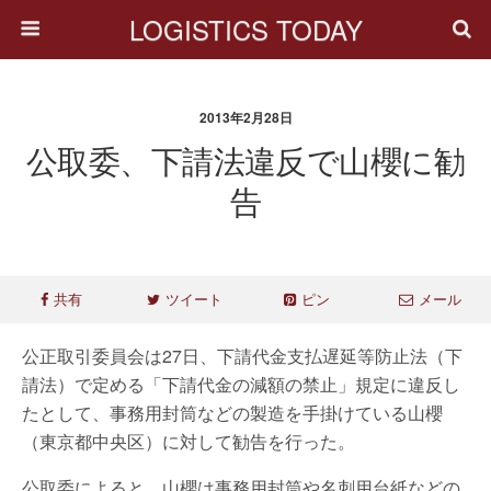
LOGISTICS TODAY
2013年2月28日
公取委、下請法違反で山櫻に勧
告
共有
ツイート
ピン
メール
公正取引委員会は27日、下請代金支払遅延等防止法（下
請法）で定める「下請代金の減額の禁止」規定に違反し
たとして、事務用封筒などの製造を手掛けている山櫻
（東京都中央区）に対して勧告を行った。
公取委によると、山櫻は事務用封筒や名刺用台紙などの