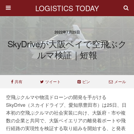
LOGISTICS TODAY
2022年7月25日
SkyDriveが大阪ベイで空飛ぶク
ルマ検証｜短報
共有
ツイート
ピン
メール
空飛ぶクルマや物流ドローンの開発を手がける
SkyDrive（スカイドライブ、愛知県豊田市）は25日、日
本初の空飛ぶクルマの社会実装に向け、大阪府・市や複
数の企業と共同で、大阪ベイエリアの離発着ポートや飛
行経路の実現性を検証する取り組みを開始する、と発表