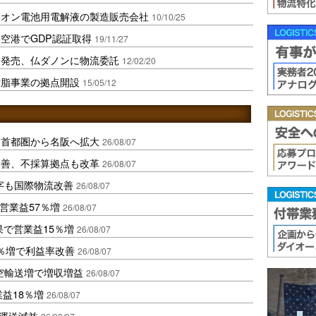
イオン電池用電解液の製造販売会社
10/10/25
空港でGDP認証取得
19/11/27
ト発売、仏ダノンに物流委託
12/02/20
樹脂事業の拠点開設
15/05/12
、首都圏から名阪へ拡大
26/08/07
に改善、不採算拠点も改革
26/08/07
字も国際物流改善
26/08/07
営業益57％増
26/08/07
果で営業益15％増
26/08/07
2％増で利益率改善
26/08/07
空輸送増で増収増益
26/08/07
業益18％増
26/08/07
も運送減益