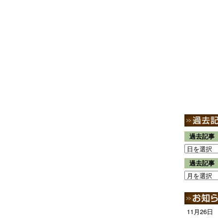
過去記事
過去記事
11月26日