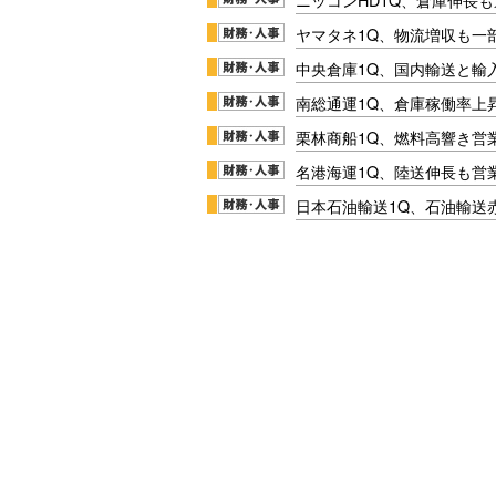
ヤマタネ1Q、物流増収も一
中央倉庫1Q、国内輸送と輸
南総通運1Q、倉庫稼働率上
栗林商船1Q、燃料高響き営
名港海運1Q、陸送伸長も営業
日本石油輸送1Q、石油輸送