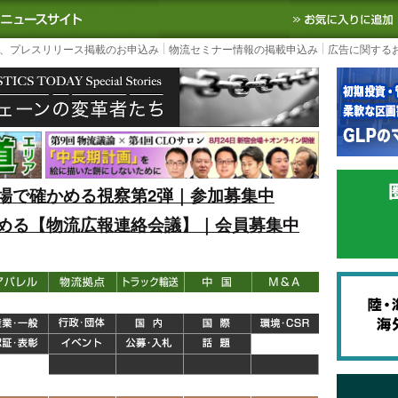
S TODAY｜国内最大の物流ニュースサイト
3PL, SCMなど国内外の最新の物流
、プレスリリース掲載のお申込み
物流セミナー情報の掲載申込み
広告に関する
場で確かめる視察第2弾｜参加募集中
める【物流広報連絡会議】｜会員募集中