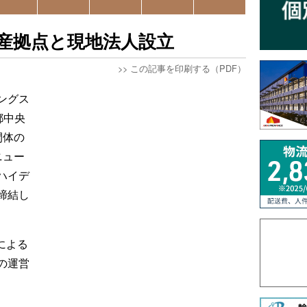
生産拠点と現地法人設立
>>
この記事を印刷する（PDF）
ングス
都中央
間体の
ニュー
ハイデ
締結し
による
の運営