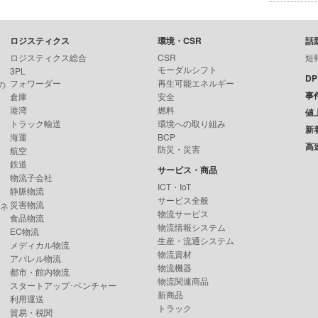
ロジスティクス
環境・CSR
話
ロジスティクス総合
CSR
短
モーダルシフト
3PL
D
フォワーダー
再生可能エネルギー
の
事
倉庫
安全
港湾
燃料
値
トラック輸送
環境への取り組み
新
海運
BCP
高
防災・災害
航空
鉄道
サービス・商品
物流子会社
ICT・IoT
静脈物流
サービス全般
災害物流
ンネ
物流サービス
食品物流
物流情報システム
EC物流
生産・流通システム
メディカル物流
物流資材
アパレル物流
物流機器
都市・館内物流
物流関連商品
スタートアップ･ベンチャー
新商品
利用運送
トラック
貿易・税関