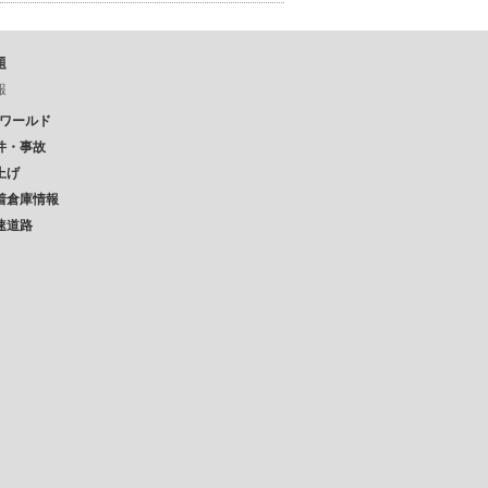
題
報
Pワールド
件・事故
上げ
着倉庫情報
速道路