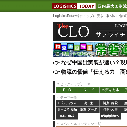
LOGISTIC
LogisticsToday総合トップに戻る
取材のご依頼
👉️
なぜ中国は実装が速い？現
👉️
物流の価値「伝える力」高
ピックアップテーマ
テーマ一覧
スペシャルコンテンツ一覧