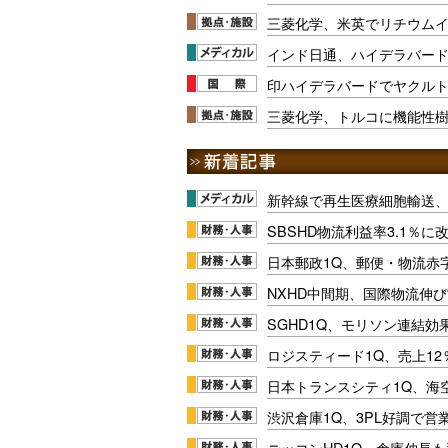
三菱化学、米英でリチウム
インド日通、ハイデラバード
印ハイデラバードでヤクル
三菱化学、トルコに機能性
新幹線で再生医療細胞輸送
SBSHD物流利益率3.1％
日本郵政1Q、郵便・物流赤
NXHD中間期、国際物流伸び
SGHD1Q、モリソン連結効
ロジスティード1Q、売上1
日本トランスシティ1Q、海
渋沢倉庫1Q、3PL好調で営
ニッコンHD1Q、倉庫伸長