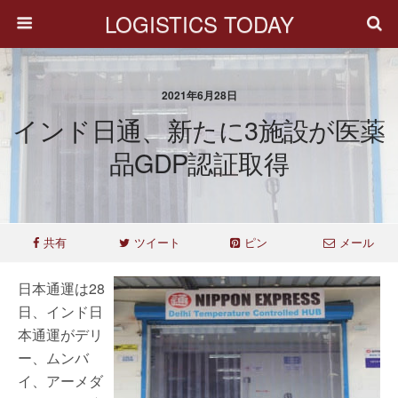
LOGISTICS TODAY
2021年6月28日
インド日通、新たに3施設が医薬
品GDP認証取得
共有
ツイート
ピン
メール
日本通運は28
日、インド日
本通運がデリ
ー、ムンバ
イ、アーメダ