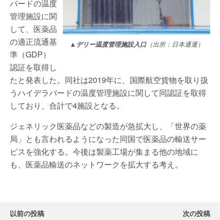
バードの温度
管理施設に関
して、医薬品
の適正流通基
▲デリー温度管理施設入口
（出所：日本通運）
準（GDP）
認証を取得し
たと発表した。同社は2019年に、国際航空貨物を取り扱
うハイデラバードの温度管理施設に関して同認証を取得
しており、合計で4施設となる。
ジェネリック医薬品などの製造が急拡大し、「世界の薬
局」とも言われるようになった同国で医薬品の輸送サー
ビスを強化する。今後は製薬工場が集まる他の地域に
も、医薬品輸送のネットワークを拡大する考え。
以前の投稿
次の投稿