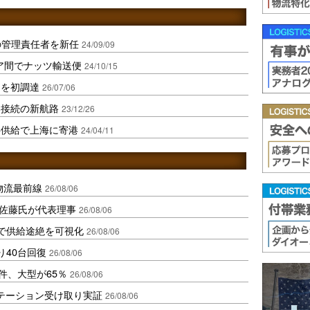
の管理責任者を新任
24/09/09
ア間でナッツ輸送便
24/10/15
ナを初調達
26/07/06
港接続の新航路
23/12/26
料供給で上海に寄港
24/04/11
中国物流最前線
26/08/06
io佐藤氏が代表理事
26/08/06
で供給途絶を可視化
26/08/06
り40台回復
26/08/06
件、大型が65％
26/08/06
ステーション受け取り実証
26/08/06