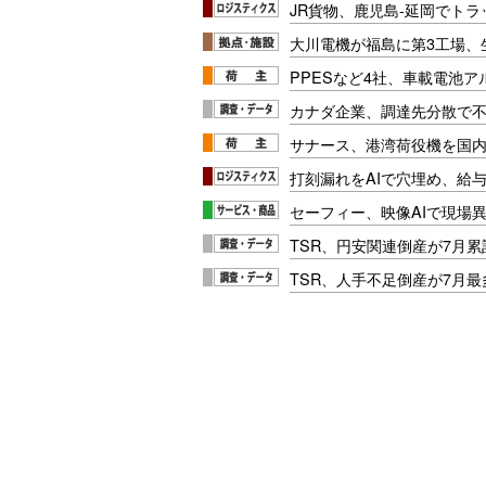
JR貨物、鹿児島-延岡でト
大川電機が福島に第3工場、
PPESなど4社、車載電池
カナダ企業、調達先分散で
サナース、港湾荷役機を国
打刻漏れをAIで穴埋め、給
セーフィー、映像AIで現場
TSR、円安関連倒産が7月累
TSR、人手不足倒産が7月最