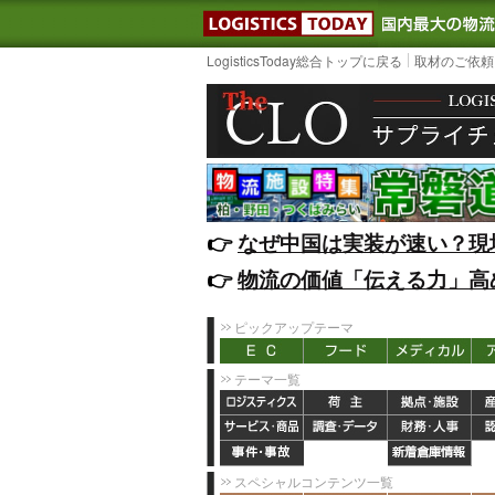
LOGISTIC
LogisticsToday総合トップに戻る
取材のご依頼
👉️
なぜ中国は実装が速い？現
👉️
物流の価値「伝える力」高
ピックアップテーマ
テーマ一覧
スペシャルコンテンツ一覧