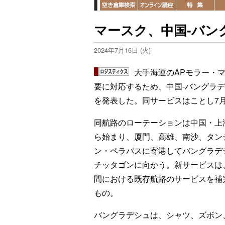
マースク、中国-バン
2024年7月16日 (火)
大手海運のAPモラー・
要に対応するため、中国-バングラデ
を発表した。同サービスはことし7
同航路のローテーションは中国・上
ら始まり、厦門、高雄、南沙、タン
ン・ペラパスに寄港してバングラデ
チッタゴンに向かう。新サービスは
間における既存航路のサービスを補
もの。
バングラデシュは、シャツ、ズボン