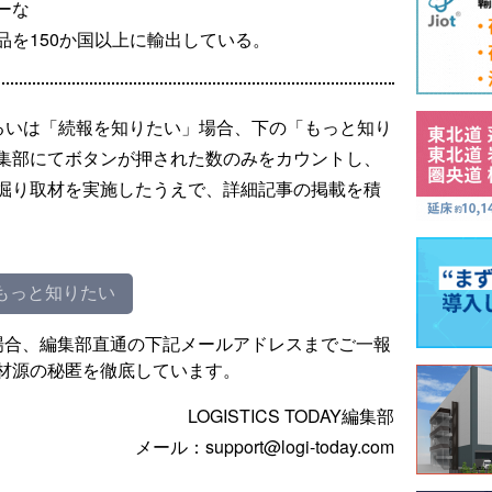
ーな
品を150か国以上に輸出している。
るいは「続報を知りたい」場合、下の「もっと知り
集部にてボタンが押された数のみをカウントし、
掘り取材を実施したうえで、詳細記事の掲載を積
もっと知りたい
場合、編集部直通の下記メールアドレスまでご一報
材源の秘匿を徹底しています。
LOGISTICS TODAY編集部
メール：support@logi-today.com