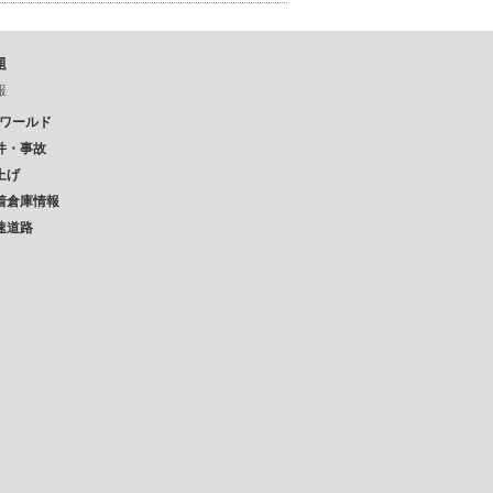
題
報
Pワールド
件・事故
上げ
着倉庫情報
速道路