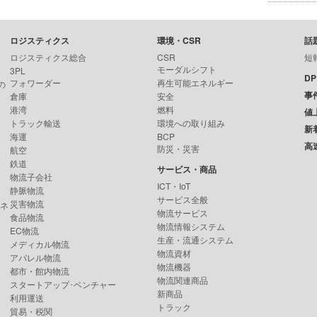
ロジスティクス
環境・CSR
話
ロジスティクス総合
CSR
短
モーダルシフト
3PL
D
フォワーダー
再生可能エネルギー
の
事
倉庫
安全
港湾
燃料
値
トラック輸送
環境への取り組み
新
海運
BCP
高
防災・災害
航空
鉄道
サービス・商品
物流子会社
ICT・IoT
静脈物流
サービス全般
災害物流
ンネ
物流サービス
食品物流
物流情報システム
EC物流
生産・流通システム
メディカル物流
物流資材
アパレル物流
物流機器
都市・館内物流
物流関連商品
スタートアップ･ベンチャー
新商品
利用運送
トラック
貿易・税関