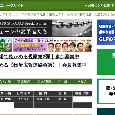
S TODAY｜国内最大の物流ニュースサイト
3PL, SCMなど国内外の最新の物流
、プレスリリース掲載のお申込み
物流セミナー情報の掲載申込み
広告に関する
場で確かめる視察第2弾｜参加募集中
める【物流広報連絡会議】｜会員募集中