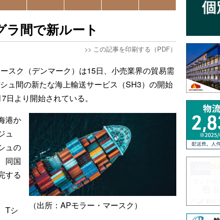
グラ間で新ルート
>>
この記事を印刷する（PDF）
マースク（デンマーク）は15日、小売業界の貿易需
シュ間の新たな海上輸送サービス（SH3）の開始
月7日より開始されている。
海港か
ジュ
シュの
、同国
完する
（出所：APモラー・マースク）
、Tシ