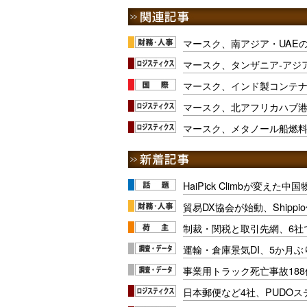
マースク、南アジア・UAE
マースク、タンザニア‐アジ
マースク、インド製コンテ
マースク、北アフリカハブ
マースク、メタノール船燃
HaiPick Climbが変えた
貿易DX協会が始動、Shipp
制裁・関税と取引先網、6社
運輸・倉庫景気DI、5か月ぶ
事業用トラック死亡事故188
日本郵便など4社、PUDO