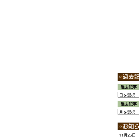
過去記事
過去記事
11月26日