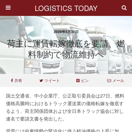
LOGISTICS TODAY
2026年3月30日
荷主に運賃転嫁徹底を要請、燃
料制約で物流維持へ
共有
ツイート
ピン
メール
国土交通省、中小企業庁、公正取引委員会は27日、燃料
価格高騰時におけるトラック運送業の価格転嫁を徹底す
るよう、荷主関係団体および全日本トラック協会に対し
連名で要請文書を発出した。
背景には中東情勢の緊迫化に伴う軽油価格の上昇に加