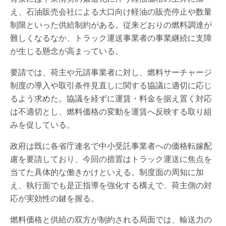
え、石油販売会社による大口向け軽油の販売停止や数量
制限といった供給制約がある。従来どおりの燃料調達が
難しくなるなか、トラック運送事業者の事業継続に支障
が生じる懸念が高まっている。
要請では、荷主や元請事業者に対し、燃料サーチャージ
制度の導入や取引条件見直しに関する協議に適切に応じ
るよう求めた。協議を経ずに運賃・料金を据え置く対応
は不適切とし、燃料価格の変動を運賃へ反映する取り組
みを促している。
政府は既に各省庁連名で中小受託事業者への価格転嫁配
慮を要請しており、今回の措置はトラック運送に焦点を
当てた具体的な働きかけといえる。制度面の周知に加
え、執行面でも是正指導を強化する構えで、荷主側の対
応が実効性の鍵を握る。
燃料価格と供給の双方が制約される局面では、輸送力の