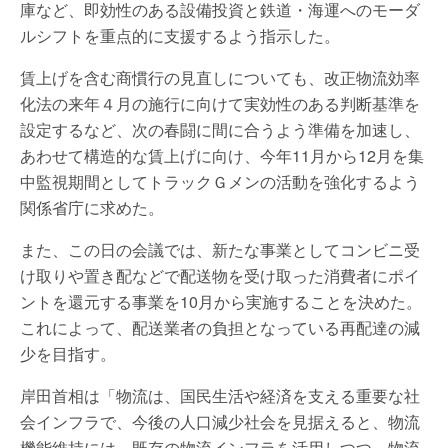
庫など、即効性のある設備投資と鉄道・海運へのモーダ
ルシフトを重点的に支援するよう指示した。
賃上げを含む商慣行の見直しについても、改正物流効率
化法の来年４月の施行に向けて実効性のある判断基準を
設定するなど、次の春闘に間に合うよう準備を加速し、
あわせて構造的な賃上げに向け、今年11月から12月を集
中監視期間としてトラックＧメンの活動を強化するよう
関係省庁に求めた。
また、この日の会議では、新たな事業としてコンビニ受
け取りや置き配などで配送物を受け取った消費者にポイ
ントを還元する事業を10月から実施することを決めた。
これによって、配送業者の負担となっている再配達の減
少を目指す。
岸田首相は「物流は、国民生活や経済を支える重要な社
会インフラで、今後の人口減少社会を見据えると、物流
機能維持には、既存の物流インフラを活用しつつ、物流