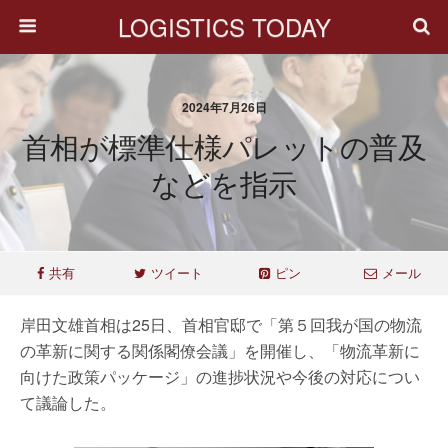
LOGISTICS TODAY
2024年7月26日
首相が標準仕様パレットの普及
などを指示
共有
ツイート
ピン
メール
岸田文雄首相は25日、首相官邸で「第５回我が国の物流
の革新に関する関係閣僚会議」を開催し、「物流革新に
向けた政策パッケージ」の進捗状況や今後の対応につい
て議論した。