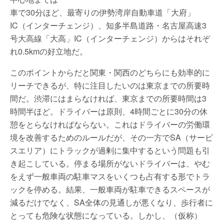
車で30分ほど、最寄りの伊勢湾岸自動車道「大府」
IC（インターチェンジ）、知多半島道路・名古屋高速3
号大高線「大高」IC（インターチェンジ）からはそれぞ
れ0.5kmの好立地だ。
このポイントからだと関東・関西のどちらにも効率的に
リーチできるが、特に注目したいのは東京までの所要時
間だ。渋滞にはまらなければ、東京までの所要時間は3
時間半ほど。ドライバーは原則、4時間ごとに30分の休
憩をとらなければならない。これはドライバーの労働環
境を改善するためのルールだが、その一方でSA（サービ
スエリア）にトラックが過剰に集中するという問題も引
き起こしている。停まる場所がないドライバーは、やむ
をえず一般車両の駐車マスをいくつも占有する形でトラ
ックを停める。結果、一般車両が駐車できるスペースが
減るだけでなく、SA全体の見通しが悪くなり、歩行者に
とっても危険な状態になっている。しかし、（仮称）