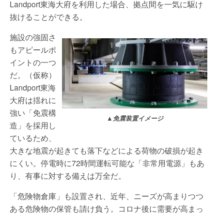
Landport東海大府を利用した場合、拠点間を一気に駆け
抜けることができる。
施設の強固さ
もアピールポ
イントの一つ
だ。（仮称）
Landport東海
大府は揺れに
強い「免震構
▲免震装置イメージ
造」を採用し
ているため、
大きな地震が起きても落下などによる荷物の破損が起き
にくい。停電時に72時間運転可能な「非常用電源」もあ
り、有事に対する備えは万全だ。
「危険物倉庫」も設置され、近年、ニーズが高まりつつ
ある危険物の保管も請け負う。コロナ後に需要が高まっ