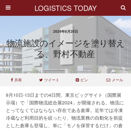
LOGISTICS TODAY
2024年8月20日
物流施設のイメージを塗り替え
る、野村不動産
共有
ツイート
ピン
メール
9月10日-13日までの4日間、東京ビッグサイト（国際展
示場）で「国際物流総合展2024」が開催される。物流に
とってなくてはならない存在である倉庫。近年では冷凍
冷蔵など利用目的を絞ったり、物流業務の自動化を前提
とした倉庫も登場し、単に「モノを保管するだけ」の倉