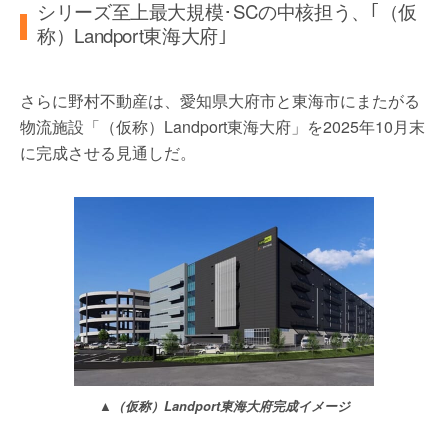
シリーズ至上最大規模･SCの中核担う、｢（仮
称）Landport東海大府｣
さらに野村不動産は、愛知県大府市と東海市にまたがる
物流施設「（仮称）Landport東海大府」を2025年10月末
に完成させる見通しだ。
▲（仮称）Landport東海大府完成イメージ