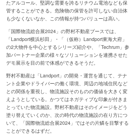
たアルコール、堅調な需要を誇るリチウム電池なども保
管することができる。危険物の保管を許可しない自治体
も少なくないなか、この情報が持つバリューは高い。
「国際物流総合展2024」の野村不動産ブースでは、
「Landport横浜杉田」・「（仮称）Landport東海大府」
の2大物件を中心とするシリーズ紹介や、「Techrum」参
加パートナー企業の様々なソリューションを連携させた
デモ展示を目の前で体感ができるそうだ。
野村不動産は「Landport」の開発・運営を通じて、テナ
ント企業やドライバーの働く環境、周辺の地域住民など
との関係を重視し、物流施設そのものの価値を大きく変
えようとしている。かつてはネガティブな印象が付きま
とっていた物流施設。野村不動産はそのイメージをどう
塗り替えていくのか、次の時代の物流施設の在り方につ
いて、「国際物流総合展2024」ではその片鱗を目撃する
ことができるはずだ。