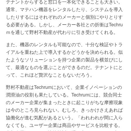
テナントからすると窓口を一本化できることも大きい。
通常、マテハン機器をレンタルしたり、システムを導入
したりするにはそれぞれのメーカーと個別にやりとりす
る必要がある。しかし、メーカー各社との折衝はTechru
ｍを通して野村不動産が代わりに引き受けてくれる。
また、機器のレンタルも可能なので、十分な検証やトラ
イアルを重ねた上で導入するかどうかを決められる。似
たようなソリューションを持つ企業の製品を横並びにし
て、最適なものを選ぶことができるのだ。テナントにと
って、これほど贅沢なこともないだろう。
野村不動産はTechrumにおいて、企業イノベーションの
潤滑油の役割も果たしている。Techrumには、競合同士
のメーカー企業が集まったときに起こりがちな摩擦現象
は今のところ見られない。むしろ、きっかけさえあれば
協働化が進む気配があるという。「われわれが間に入ら
なくても、ユーザー企業は商品やサービスを比較する。