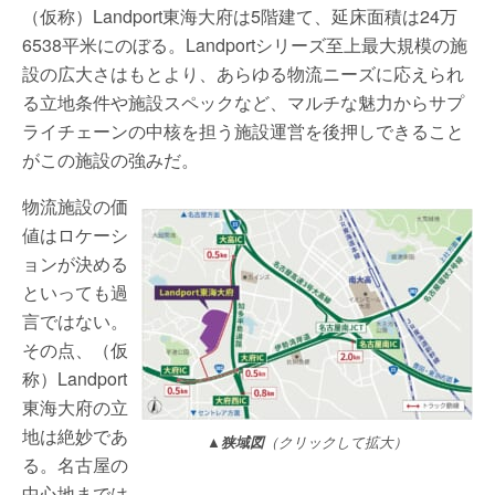
（仮称）Landport東海大府は5階建て、延床面積は24万
6538平米にのぼる。Landportシリーズ至上最大規模の施
設の広大さはもとより、あらゆる物流ニーズに応えられ
る立地条件や施設スペックなど、マルチな魅力からサプ
ライチェーンの中核を担う施設運営を後押しできること
がこの施設の強みだ。
物流施設の価
値はロケーシ
ョンが決める
といっても過
言ではない。
その点、（仮
称）Landport
東海大府の立
地は絶妙であ
▲狭域図
（クリックして拡大）
る。名古屋の
中心地までは