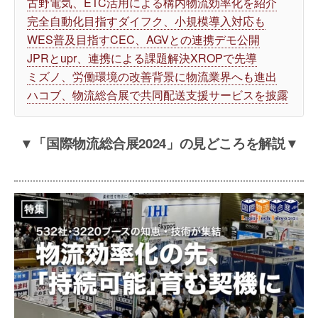
古野電気、ETC活用による構内物流効率化を紹介
完全自動化目指すダイフク、小規模導入対応も
WES普及目指すCEC、AGVとの連携デモ公開
JPRとupr、連携による課題解決XROPで先導
ミズノ、労働環境の改善背景に物流業界へも進出
ハコブ、物流総合展で共同配送支援サービスを披露
▼「国際物流総合展2024」の見どころを解説▼