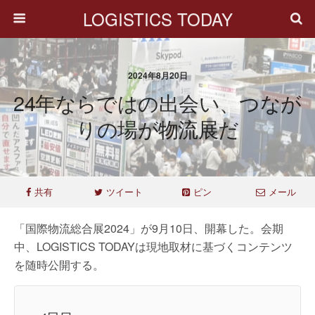
LOGISTICS TODAY
2024年8月20日
24年ならではの出会い、つなが
りの場が物流展だ
共有
ツイート
ピン
メール
「国際物流総合展2024」が9月10日、開幕した。会期
中、LOGISTICS TODAYは現地取材に基づくコンテンツ
を随時公開する。