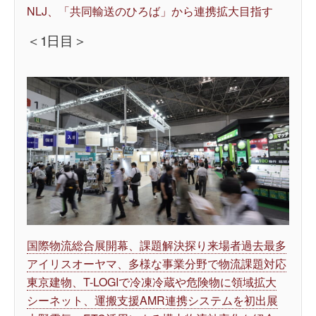
NLJ、「共同輸送のひろば」から連携拡大目指す
＜1日目＞
国際物流総合展開幕、課題解決探り来場者過去最多
アイリスオーヤマ、多様な事業分野で物流課題対応
東京建物、T-LOGIで冷凍冷蔵や危険物に領域拡大
シーネット、運搬支援AMR連携システムを初出展