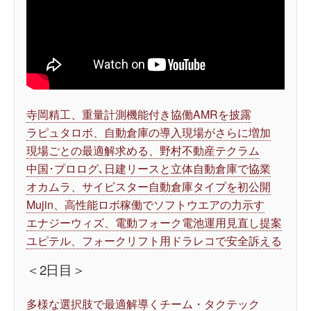
寺岡精工、重量計測機能付き協働AMRを披露
ラピュタロボ、自動倉庫の導入現場がさらに増加
現場ごとの最適解求める、野村不動産テクラム
中国･プロログ､日建リースと立体自動倉庫で協業
オカムラ、サイビスター自動倉庫タイプを初公開
Mujin、高性能ロボ稼働でソフトウエアの力示す
エナジーウィズ、電動フォーク電池運用見直し提案
ユピテル、フォークリフト用ドラレコで安全訴える
＜2日目＞
多様な選択肢で最適解導くチーム・タクテック