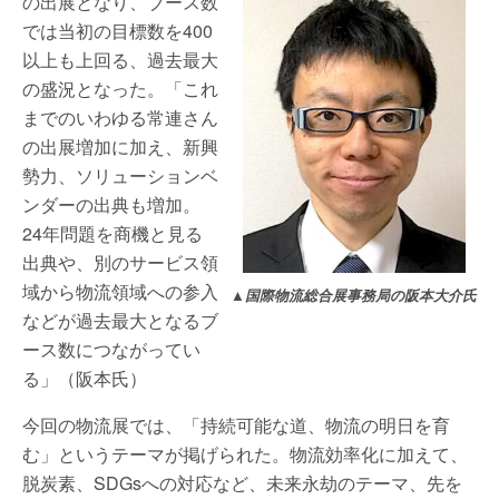
の出展となり、ブース数
では当初の目標数を400
以上も上回る、過去最大
の盛況となった。「これ
までのいわゆる常連さん
の出展増加に加え、新興
勢力、ソリューションベ
ンダーの出典も増加。
24年問題を商機と見る
出典や、別のサービス領
域から物流領域への参入
▲国際物流総合展事務局の阪本大介氏
などが過去最大となるブ
ース数につながってい
る」（阪本氏）
今回の物流展では、「持続可能な道、物流の明日を育
む」というテーマが掲げられた。物流効率化に加えて、
脱炭素、SDGsへの対応など、未来永劫のテーマ、先を