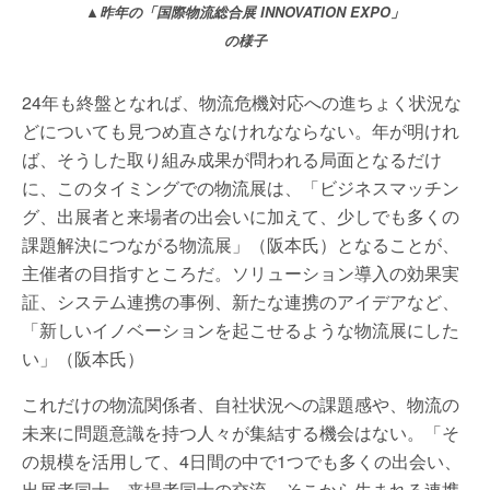
▲昨年の「国際物流総合展 INNOVATION EXPO」
の様子
24年も終盤となれば、物流危機対応への進ちょく状況な
どについても見つめ直さなけれなならない。年が明けれ
ば、そうした取り組み成果が問われる局面となるだけ
に、このタイミングでの物流展は、「ビジネスマッチン
グ、出展者と来場者の出会いに加えて、少しでも多くの
課題解決につながる物流展」（阪本氏）となることが、
主催者の目指すところだ。ソリューション導入の効果実
証、システム連携の事例、新たな連携のアイデアなど、
「新しいイノベーションを起こせるような物流展にした
い」（阪本氏）
これだけの物流関係者、自社状況への課題感や、物流の
未来に問題意識を持つ人々が集結する機会はない。「そ
の規模を活用して、4日間の中で1つでも多くの出会い、
出展者同士、来場者同士の交流、そこから生まれる連携