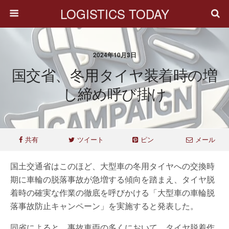
LOGISTICS TODAY
2024年10月3日
国交省、冬用タイヤ装着時の増
し締め呼び掛け
共有
ツイート
ピン
メール
国土交通省はこのほど、大型車の冬用タイヤへの交換時
期に車輪の脱落事故が急増する傾向を踏まえ、タイヤ脱
着時の確実な作業の徹底を呼びかける「大型車の車輪脱
落事故防止キャンペーン」を実施すると発表した。
同省によると、事故車両の多くにおいて、タイヤ脱着作