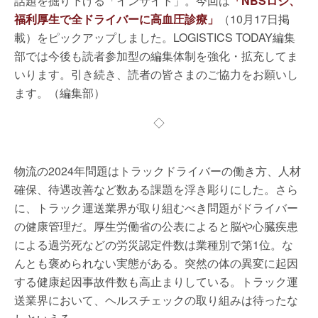
話題を掘り下げる「インサイト」。今回は
「NBSロジ、
福利厚生で全ドライバーに高血圧診療」
（10月17日掲
載）をピックアップしました。LOGISTICS TODAY編集
部では今後も読者参加型の編集体制を強化・拡充してま
いります。引き続き、読者の皆さまのご協力をお願いし
ます。（編集部）
◇
物流の2024年問題はトラックドライバーの働き方、人材
確保、待遇改善など数ある課題を浮き彫りにした。さら
に、トラック運送業界が取り組むべき問題がドライバー
の健康管理だ。厚生労働省の公表によると脳や心臓疾患
による過労死などの労災認定件数は業種別で第1位。な
んとも褒められない実態がある。突然の体の異変に起因
する健康起因事故件数も高止まりしている。トラック運
送業界において、ヘルスチェックの取り組みは待ったな