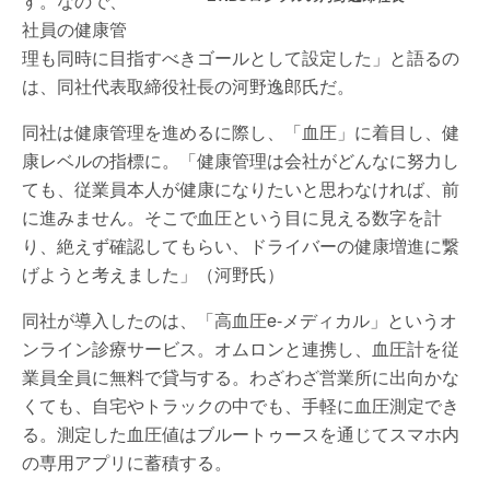
す。なので、
社員の健康管
理も同時に目指すべきゴールとして設定した」と語るの
は、同社代表取締役社長の河野逸郎氏だ。
同社は健康管理を進めるに際し、「血圧」に着目し、健
康レベルの指標に。「健康管理は会社がどんなに努力し
ても、従業員本人が健康になりたいと思わなければ、前
に進みません。そこで血圧という目に見える数字を計
り、絶えず確認してもらい、ドライバーの健康増進に繋
げようと考えました」（河野氏）
同社が導入したのは、「高血圧e-メディカル」というオ
ンライン診療サービス。オムロンと連携し、血圧計を従
業員全員に無料で貸与する。わざわざ営業所に出向かな
くても、自宅やトラックの中でも、手軽に血圧測定でき
る。測定した血圧値はブルートゥースを通じてスマホ内
の専用アプリに蓄積する。