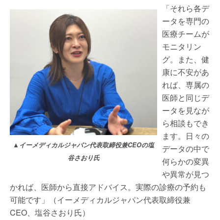
「それら各デ
ータを専門の
医療チームが
モニタリン
グ。また、健
康に不安があ
れば、専属の
医師と同じデ
ータを見なが
ら相談もでき
ます。日々の
▲イーメディカルジャパン代表取締役兼CEOの塩
データの中で
谷さおり氏
何らかの変異
や異常が見つ
かれば、医師から直接アドバイス。実際の診療の予約も
可能です」（イーメディカルジャパン代表取締役兼
CEO、塩谷さおり氏）