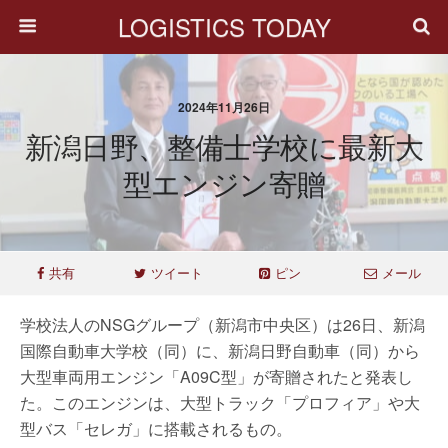
LOGISTICS TODAY
2024年11月26日
新潟日野、整備士学校に最新大
型エンジン寄贈
共有
ツイート
ピン
メール
学校法人のNSGグループ（新潟市中央区）は26日、新潟
国際自動車大学校（同）に、新潟日野自動車（同）から
大型車両用エンジン「A09C型」が寄贈されたと発表し
た。このエンジンは、大型トラック「プロフィア」や大
型バス「セレガ」に搭載されるもの。