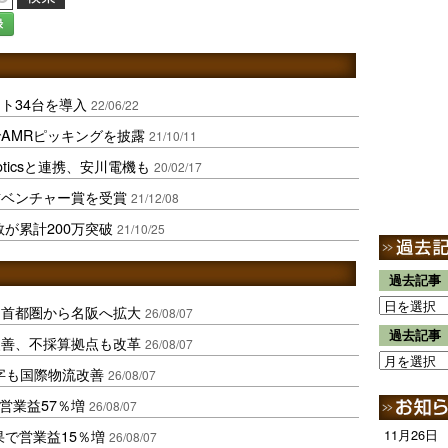
録
ト34台を導入
22/06/22
AMRピッキングを披露
21/10/11
boticsと連携、安川電機も
20/02/17
前ベンチャー賞を受賞
21/12/08
が累計200万突破
21/10/25
過去記事
、首都圏から名阪へ拡大
26/08/07
過去記事
に改善、不採算拠点も改革
26/08/07
字も国際物流改善
26/08/07
営業益57％増
26/08/07
果で営業益15％増
11月26日
26/08/07