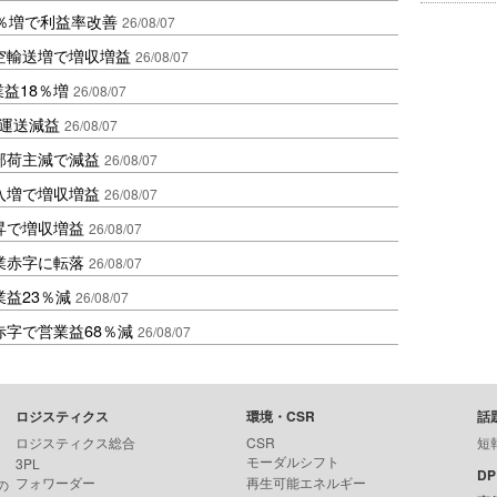
2％増で利益率改善
26/08/07
空輸送増で増収増益
26/08/07
業益18％増
26/08/07
も運送減益
26/08/07
部荷主減で減益
26/08/07
入増で増収増益
26/08/07
昇で増収増益
26/08/07
業赤字に転落
26/08/07
益23％減
26/08/07
赤字で営業益68％減
26/08/07
ロジスティクス
環境・CSR
話
ロジスティクス総合
CSR
短
モーダルシフト
3PL
D
フォワーダー
再生可能エネルギー
の