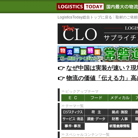
LOGISTIC
LogisticsToday総合トップに戻る
取材のご依頼
👉️
なぜ中国は実装が速い？現
👉️
物流の価値「伝える力」高
ピックアップテーマ
テーマ一覧
スペシャルコンテンツ一覧