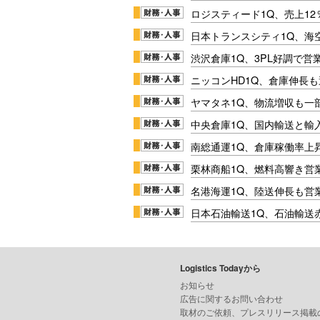
ロジスティード1Q、売上1
日本トランスシティ1Q、海
渋沢倉庫1Q、3PL好調で営
ニッコンHD1Q、倉庫伸長
ヤマタネ1Q、物流増収も一
中央倉庫1Q、国内輸送と輸
南総通運1Q、倉庫稼働率上
栗林商船1Q、燃料高響き営
名港海運1Q、陸送伸長も営業
日本石油輸送1Q、石油輸送
Logistics Todayから
お知らせ
広告に関するお問い合わせ
取材のご依頼、プレスリリース掲載