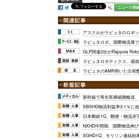
ニュース登
アスクルがラピュタのロボッ
ラピュタロボ、国際物流展で
GLP関連2社がRapyuta Ro
ラピュタロボティクス、蔵
ラピュタのAMR用いた出荷数
新幹線で再生医療細胞輸送
SBSHD物流利益率3.1％
日本郵政1Q、郵便・物流赤
NXHD中間期、国際物流伸び
SGHD1Q、モリソン連結効