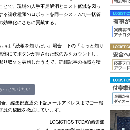
ことで、現場の人手不足解消とコスト低減を図っ
する複数種類のロボットを同一システムで一括管
の効率化にさらに貢献する。
るいは「続報を知りたい」場合、下の「もっと知り
集部にてボタンが押された数のみをカウントし、
掘り取材を実施したうえで、詳細記事の掲載を積
もっと知りたい
場合、編集部直通の下記メールアドレスまでご一報
材源の秘匿を徹底しています。
LOGISTICS TODAY編集部
メール：support@logi-today.com