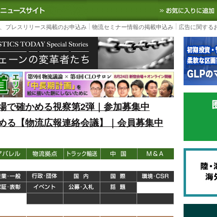
S TODAY｜国内最大の物流ニュースサイト
3PL, SCMなど国内外の最新の物流
、プレスリリース掲載のお申込み
物流セミナー情報の掲載申込み
広告に関する
場で確かめる視察第2弾｜参加募集中
める【物流広報連絡会議】｜会員募集中