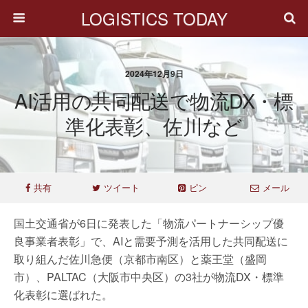
LOGISTICS TODAY
2024年12月9日
AI活用の共同配送で物流DX・標
準化表彰、佐川など
共有
ツイート
ピン
メール
国土交通省が6日に発表した「物流パートナーシップ優
良事業者表彰」で、AIと需要予測を活用した共同配送に
取り組んだ佐川急便（京都市南区）と薬王堂（盛岡
市）、PALTAC（大阪市中央区）の3社が物流DX・標準
化表彰に選ばれた。