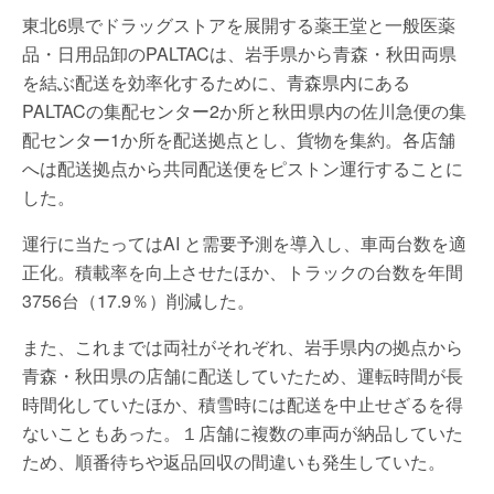
東北6県でドラッグストアを展開する薬王堂と一般医薬
品・日用品卸のPALTACは、岩手県から青森・秋田両県
を結ぶ配送を効率化するために、青森県内にある
PALTACの集配センター2か所と秋田県内の佐川急便の集
配センター1か所を配送拠点とし、貨物を集約。各店舗
へは配送拠点から共同配送便をピストン運行することに
した。
運行に当たってはAI と需要予測を導入し、車両台数を適
正化。積載率を向上させたほか、トラックの台数を年間
3756台（17.9％）削減した。
また、これまでは両社がそれぞれ、岩手県内の拠点から
青森・秋田県の店舗に配送していたため、運転時間が長
時間化していたほか、積雪時には配送を中止せざるを得
ないこともあった。１店舗に複数の車両が納品していた
ため、順番待ちや返品回収の間違いも発生していた。