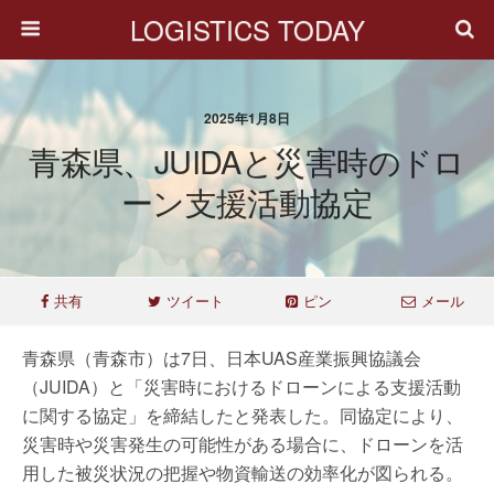
LOGISTICS TODAY
2025年1月8日
青森県、JUIDAと災害時のドロ
ーン支援活動協定
共有
ツイート
ピン
メール
青森県（青森市）は7日、日本UAS産業振興協議会
（JUIDA）と「災害時におけるドローンによる支援活動
に関する協定」を締結したと発表した。同協定により、
災害時や災害発生の可能性がある場合に、ドローンを活
用した被災状況の把握や物資輸送の効率化が図られる。