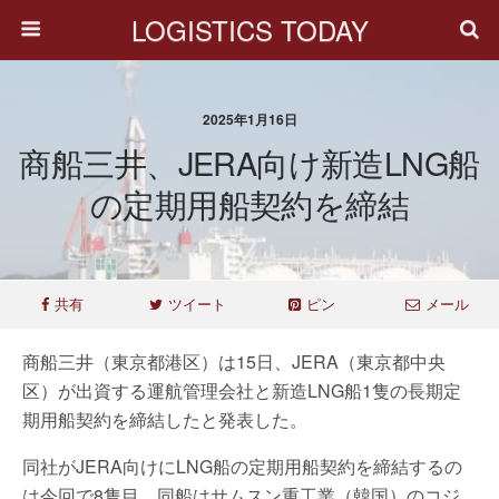
LOGISTICS TODAY
2025年1月16日
商船三井、JERA向け新造LNG船
の定期用船契約を締結
共有
ツイート
ピン
メール
商船三井（東京都港区）は15日、JERA（東京都中央
区）が出資する運航管理会社と新造LNG船1隻の長期定
期用船契約を締結したと発表した。
同社がJERA向けにLNG船の定期用船契約を締結するの
は今回で8隻目。同船はサムスン重工業（韓国）のコジ