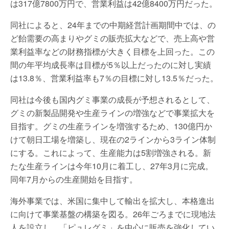
は317億7800万円で、営業利益は42億8400万円だった。
同社によると、24年までの中期経営計画期間中では、の
ど飴需要の高まりやグミの販売拡大などで、売上高や営
業利益率などの財務指標が大きく目標を上回った。この
間の年平均成長率は目標が5％以上だったのに対し実績
は13.8％、営業利益率も7％の目標に対し13.5％だった。
同社は今後も国内グミ事業の成長が予想されるとして、
グミの新製品開発や生産ラインの増強などで事業拡大を
目指す。グミの生産ラインを増強するため、130億円か
けて朝日工場を増築し、現在の2ラインから3ライン体制
にする。これによって、生産能力は5割増強される。新
たな生産ラインは今年10月に着工し、27年3月に完成。
同年7月からの生産開始を目指す。
海外事業では、米国に集中して輸出を拡大し、本格進出
に向けて事業基盤の構築を図る。26年ごろまでに現地法
人を設立し、「ピュレグミ」を中心に販売を強化してい