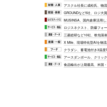
アスクル社長に成松氏、物
GROUNDなど5社、ロジ大
MUSINSA、国内倉庫活用
ロジスネクスト、防爆フォ
三菱総研など10社、軟包装
X Mile、現場特化型AIを
クラダシ、蓄電池付き3温度
アースダンボール、クリッ
食品輸出が上期最高、米国