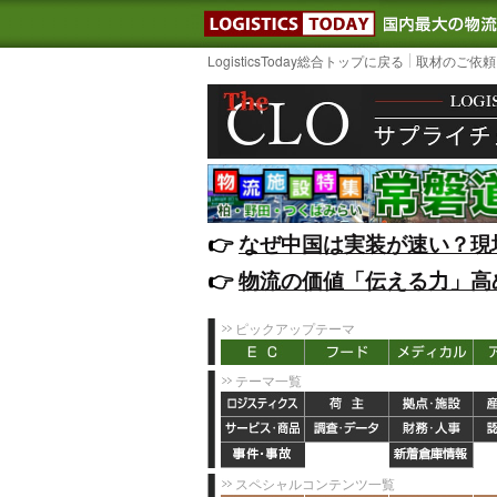
LOGISTIC
LogisticsToday総合トップに戻る
取材のご依頼
👉️
なぜ中国は実装が速い？現
👉️
物流の価値「伝える力」高
ピックアップテーマ
テーマ一覧
スペシャルコンテンツ一覧