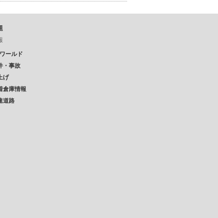
題
報
Pワールド
件・事故
上げ
着倉庫情報
速道路