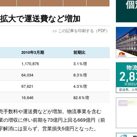
上拡大で運送費など増加
>>
この記事を印刷する（PDF）
2010年3月期
前期比
1,170,876
3.1％増
64,034
8.3％増
67,621
4.3％増
16,646
82.6％増
売手数料や運送費などが増加。物流事業を含む
の増収に伴い前期を73億円上回る669億円（前
赤字解消には至らず、営業損失5億円となった。