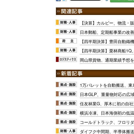
【決算】カルビー、物流・販促
日本郵船、定期船事業の改
【四半期決算】豊田自動織機
【四半期決算】栗林商船1Q
岡山県貨物、通期業績予想
1万パレットを自動搬送、東
日本GLP、重量物対応の広
住友林業G、厚木に初の自社
横浜冷凍、日本海側初の低
コールドトラック、フロリ
ダイフク中間期、半導体搬