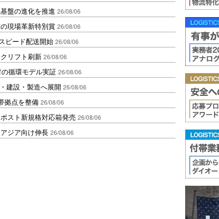
流基盤の進化を推進
26/08/06
賞の現場革新特別賞
26/08/06
しスピード配送開始
26/08/06
ークリフト刷新
26/08/06
材の循環モデル実証
26/08/06
物流・建設・製造へ展開
26/08/06
帯拠点を整備
26/08/06
クポスト新規格対応箱発売
26/08/06
・アジア向け伸長
26/08/06