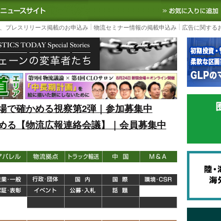
S TODAY｜国内最大の物流ニュースサイト
3PL, SCMなど国内外の最新の物流
、プレスリリース掲載のお申込み
物流セミナー情報の掲載申込み
広告に関する
場で確かめる視察第2弾｜参加募集中
める【物流広報連絡会議】｜会員募集中