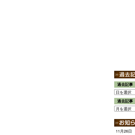
過去記事
過去記事
11月26日