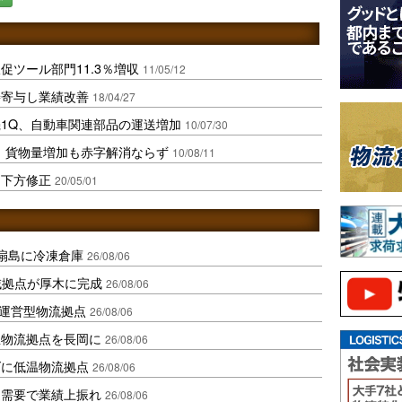
ツール部門11.3％増収
11/05/12
善寄与し業績改善
18/04/27
1Q、自動車関連部品の運送増加
10/07/30
、貨物量増加も赤字解消ならず
10/08/11
を下方修正
20/05/01
扇島に冷凍倉庫
26/08/06
域拠点が厚木に完成
26/08/06
運営型物流拠点
26/08/06
温物流拠点を長岡に
26/08/06
ダに低温物流拠点
26/08/06
送需要で業績上振れ
26/08/06