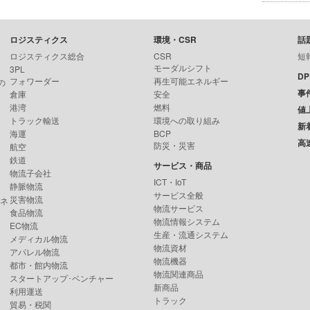
ロジスティクス
環境・CSR
話
ロジスティクス総合
CSR
短
モーダルシフト
3PL
D
フォワーダー
再生可能エネルギー
の
事
倉庫
安全
港湾
燃料
値
トラック輸送
環境への取り組み
新
海運
BCP
高
防災・災害
航空
鉄道
サービス・商品
物流子会社
ICT・IoT
静脈物流
サービス全般
災害物流
ンネ
物流サービス
食品物流
物流情報システム
EC物流
生産・流通システム
メディカル物流
物流資材
アパレル物流
物流機器
都市・館内物流
物流関連商品
スタートアップ･ベンチャー
新商品
利用運送
トラック
貿易・税関